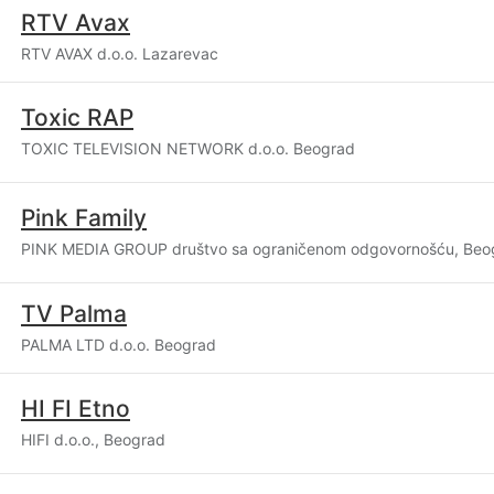
RTV Avax
RTV AVAX d.o.o. Lazarevac
Toxic RAP
TOXIC TELEVISION NETWORK d.o.o. Beograd
Pink Family
PINK MEDIA GROUP društvo sa ograničenom odgovornošću, Beo
TV Palma
PALMA LTD d.o.o. Beograd
HI FI Etno
HIFI d.o.o., Beograd