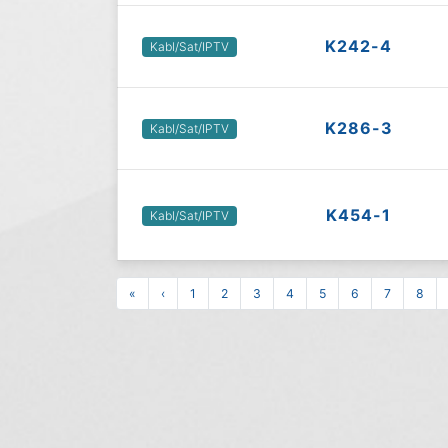
K242-4
Kabl/Sat/IPTV
K286-3
Kabl/Sat/IPTV
K454-1
Kabl/Sat/IPTV
«
‹
1
2
3
4
5
6
7
8