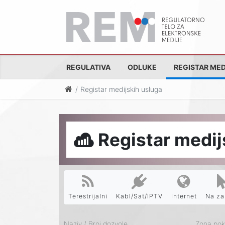
REGULATIVA
ODLUKE
REGISTAR MED
Registar medijskih usluga
Registar medij
Terestrijalni
Kabl/Sat/IPTV
Internet
Na za
Naziv / Broj dozvole
Zona pokr