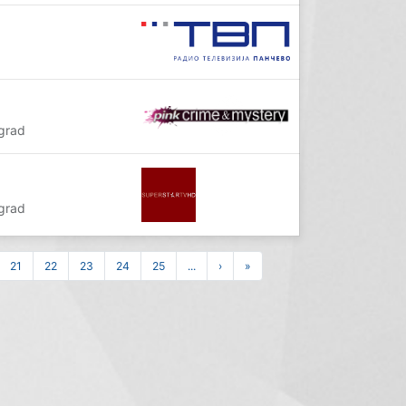
grad
grad
21
22
23
24
25
...
›
»