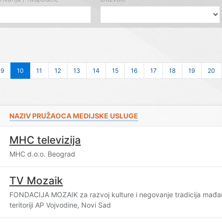
9
10
11
12
13
14
15
16
17
18
19
20
NAZIV PRUŽAOCA MEDIJSKE USLUGE
MHC televizija
MHC d.o.o. Beograd
TV Mozaik
FONDACIJA MOZAIK za razvoj kulture i negovanje tradicija mađara
teritoriji AP Vojvodine, Novi Sad