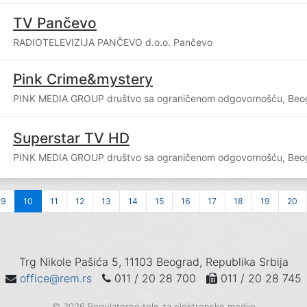
TV Pančevo
RADIOTELEVIZIJA PANČEVO d.o.o. Pančevo
Pink Crime&mystery
PINK MEDIA GROUP društvo sa ograničenom odgovornošću, Beo
Superstar TV HD
PINK MEDIA GROUP društvo sa ograničenom odgovornošću, Beo
9
10
11
12
13
14
15
16
17
18
19
20
Trg Nikole Pašića 5, 11103 Beograd, Republika Srbija
office@rem.rs
011 / 20 28 700
011 / 20 28 745
© 2026 Regulatorno telo za elektronske medije