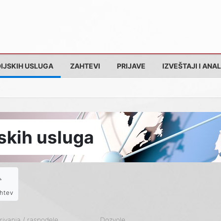
IJSKIH USLUGA
ZAHTEVI
PRIJAVE
IZVEŠTAJI I ANAL
skih usluga
htev
ivanja / raspodele
Dozvole