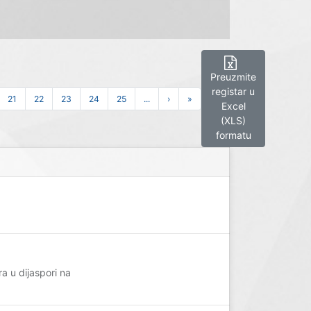
Preuzmite
registar u
21
22
23
24
25
...
›
»
Excel
(XLS)
formatu
 u dijaspori na