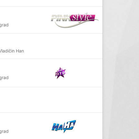
grad
ladičin Han
grad
grad