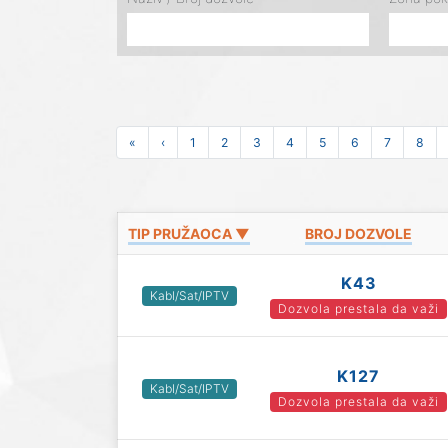
«
‹
1
2
3
4
5
6
7
8
TIP PRUŽAOCA ▼
BROJ DOZVOLE
K43
Kabl/Sat/IPTV
Dozvola prestala da važi
K127
Kabl/Sat/IPTV
Dozvola prestala da važi