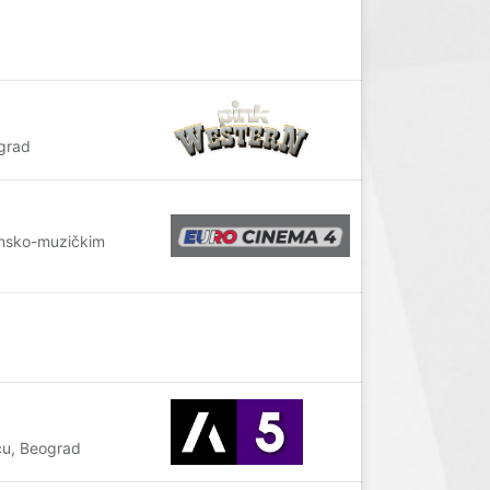
grad
ensko-muzičkim
u, Beograd