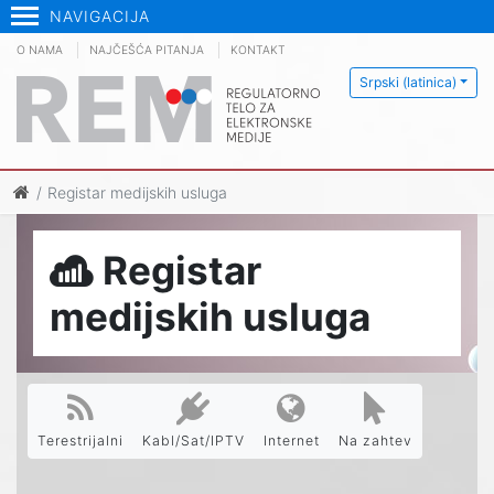
NAVIGACIJA
O NAMA
NAJČEŠĆA PITANJA
KONTAKT
Srpski (latinica)
Registar medijskih usluga
Registar
medijskih usluga
Terestrijalni
Kabl/Sat/IPTV
Internet
Na zahtev