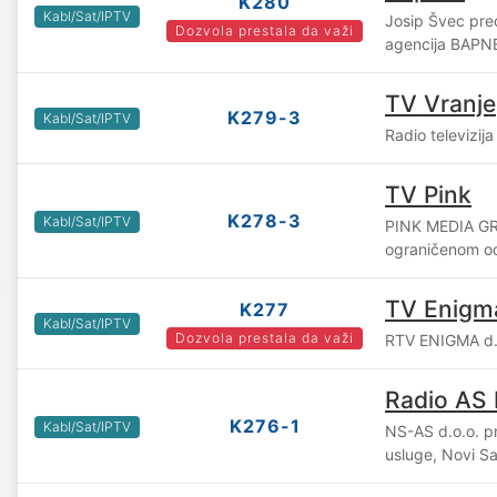
K280
Kabl/Sat/IPTV
Josip Švec pre
Dozvola prestala da važi
agencija BAPN
TV Vranje
K279-3
Kabl/Sat/IPTV
Radio televizija
TV Pink
K278-3
Kabl/Sat/IPTV
PINK MEDIA GR
ograničenom o
TV Enigm
K277
Kabl/Sat/IPTV
Dozvola prestala da važi
RTV ENIGMA d.o
Radio AS
K276-1
Kabl/Sat/IPTV
NS-AS d.o.o. pr
usluge, Novi S