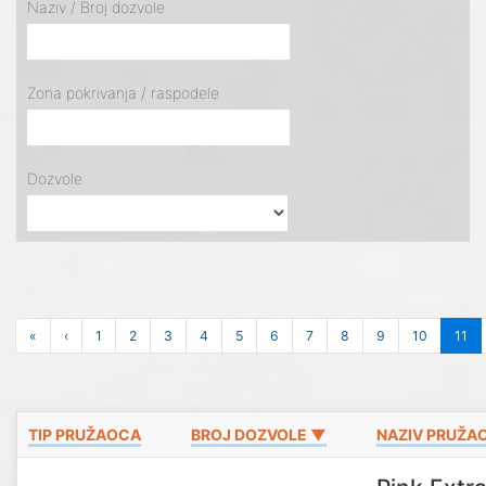
Naziv / Broj dozvole
Zona pokrivanja / raspodele
Dozvole
«
‹
1
2
3
4
5
6
7
8
9
10
11
TIP PRUŽAOCA
BROJ DOZVOLE ▼
NAZIV PRUŽA