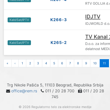
RTV GOLIJA d.o.
IDJTV
K266-3
Kabl/Sat/IPTV
IDJWORLD d.o.
TV Kanal 
K265-2
Kabl/Sat/IPTV
D.o.o. za infor
delatnost MED
«
‹
1
2
3
4
5
6
7
8
9
10
11
Trg Nikole Pašića 5, 11103 Beograd, Republika Srbija
office@rem.rs
011 / 20 28 700
011 / 20 28
745
© 2026 Regulatorno telo za elektronske medije