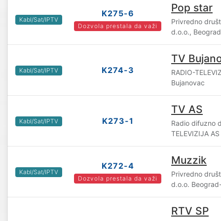
Pop star
K275-6
Kabl/Sat/IPTV
Privredno druš
Dozvola prestala da važi
d.o.o., Beograd
TV Bujan
K274-3
Kabl/Sat/IPTV
RADIO-TELEVIZ
Bujanovac
TV AS
K273-1
Kabl/Sat/IPTV
Radio difuzno 
TELEVIZIJA AS 
Muzzik
K272-4
Kabl/Sat/IPTV
Privredno druš
Dozvola prestala da važi
d.o.o. Beograd
RTV SP