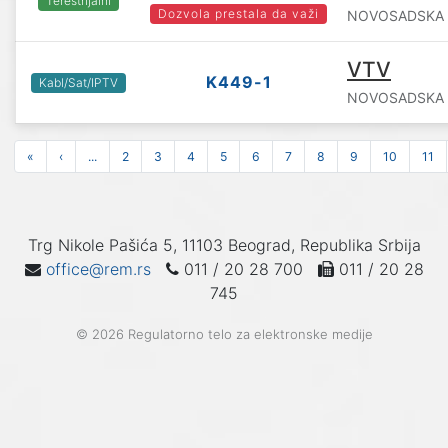
Terestrijalni
Dozvola prestala da važi
NOVOSADSKA TV
VTV
K449-1
Kabl/Sat/IPTV
NOVOSADSKA TV
«
‹
...
2
3
4
5
6
7
8
9
10
11
Trg Nikole Pašića 5, 11103 Beograd, Republika Srbija
office@rem.rs
011 / 20 28 700
011 / 20 28
745
© 2026 Regulatorno telo za elektronske medije