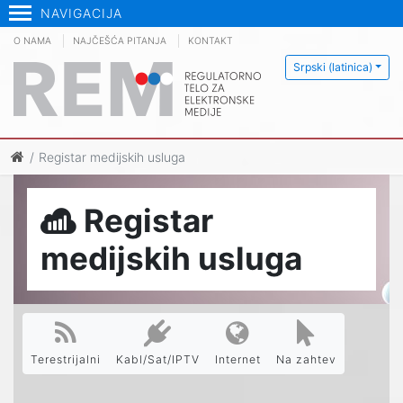
NAVIGACIJA
O NAMA
NAJČEŠĆA PITANJA
KONTAKT
Srpski (latinica)
Registar medijskih usluga
Registar
medijskih usluga
Terestrijalni
Kabl/Sat/IPTV
Internet
Na zahtev