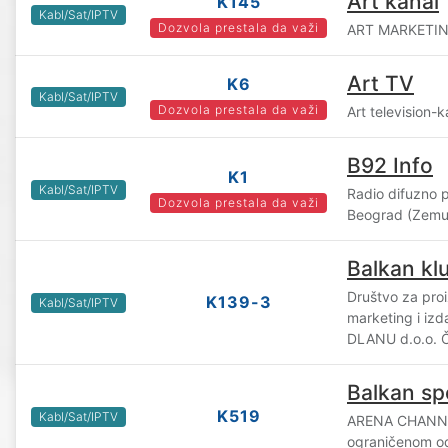
Art kanal
K145
Kabl/Sat/IPTV
Dozvola prestala da važi
ART MARKETING
Art TV
K6
Kabl/Sat/IPTV
Dozvola prestala da važi
Art television-
B92 Info
K1
Kabl/Sat/IPTV
Radio difuzno 
Dozvola prestala da važi
Beograd (Zemu
Balkan kl
Društvo za pro
K139-3
Kabl/Sat/IPTV
marketing i iz
DLANU d.o.o. 
Balkan sp
K519
Kabl/Sat/IPTV
ARENA CHANNE
ograničenom o