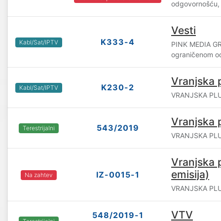
odgovornošću, 
Vesti
K333-4
Kabl/Sat/IPTV
PINK MEDIA GR
ograničenom o
Vranjska 
K230-2
Kabl/Sat/IPTV
VRANJSKA PLUS
Vranjska 
543/2019
Terestrijalni
VRANJSKA PLUS
Vranjska 
emisija)
IZ-0015-1
Na zahtev
VRANJSKA PLUS
VTV
548/2019-1