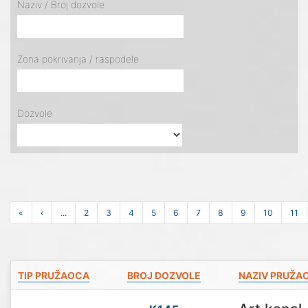
Naziv / Broj dozvole
Zona pokrivanja / raspodele
Dozvole
«
‹
...
2
3
4
5
6
7
8
9
10
11
TIP PRUŽAOCA
BROJ DOZVOLE
NAZIV PRUŽA