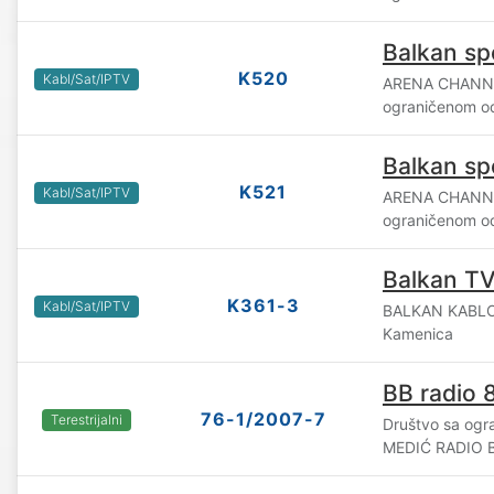
Balkan sp
K520
Kabl/Sat/IPTV
ARENA CHANNE
ograničenom o
Balkan sp
K521
Kabl/Sat/IPTV
ARENA CHANNE
ograničenom o
Balkan T
K361-3
Kabl/Sat/IPTV
BALKAN KABLOV
Kamenica
BB radio 8
76-1/2007-7
Terestrijalni
Društvo sa og
MEDIĆ RADIO B.