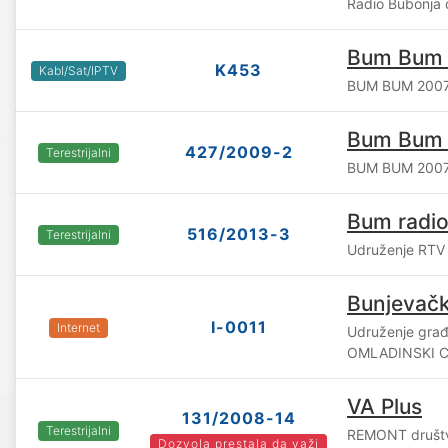
Radio Bubonja d.
Bum Bum 
K453
Kabl/Sat/IPTV
BUM BUM 2007 
Bum Bum 
427/2009-2
Terestrijalni
BUM BUM 2007 
Bum radio
516/2013-3
Terestrijalni
Udruženje RTV
Bunjevačk
I-0011
Internet
Udruženje gra
OMLADINSKI C
VA Plus
131/2008-14
Terestrijalni
REMONT društv
Dozvola prestala da važi