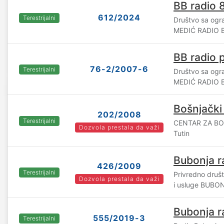
BB radio 8
612/2024
Terestrijalni
Društvo sa og
MEDIĆ RADIO B.
BB radio p
76-2/2007-6
Terestrijalni
Društvo sa og
MEDIĆ RADIO B.
Bošnjački
202/2008
Terestrijalni
CENTAR ZA BO
Dozvola prestala da važi
Tutin
Bubonja r
426/2009
Terestrijalni
Privredno druš
Dozvola prestala da važi
i usluge BUBON
Bubonja r
555/2019-3
Terestrijalni