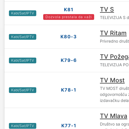
TV S
K81
Kabl/Sat/IPTV
Dozvola prestala da važi
TELEVIZIJA S d
TV Ritam
K80-3
Kabl/Sat/IPTV
Privredno društ
TV Požeg
K79-6
Kabl/Sat/IPTV
TELEVIZIJA PO
TV Most
TV MOST društ
K78-1
Kabl/Sat/IPTV
odgovornošću z
izdavačku dela
TV Mlava
Društvo sa og
K77-1
Kabl/Sat/IPTV