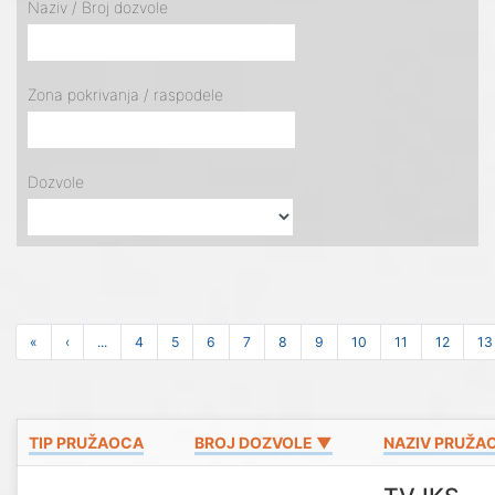
Naziv / Broj dozvole
Zona pokrivanja / raspodele
Dozvole
«
‹
...
4
5
6
7
8
9
10
11
12
13
TIP PRUŽAOCA
BROJ DOZVOLE ▼
NAZIV PRUŽA