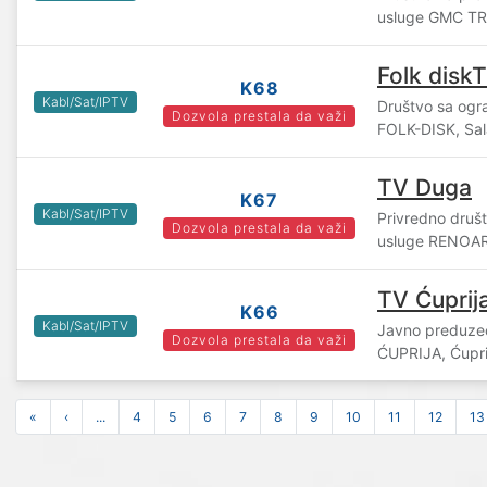
usluge GMC TR
Folk disk
K68
Kabl/Sat/IPTV
Društvo sa og
Dozvola prestala da važi
FOLK-DISK, Sa
TV Duga
K67
Kabl/Sat/IPTV
Privredno društ
Dozvola prestala da važi
usluge RENOAR
TV Ćuprij
K66
Kabl/Sat/IPTV
Javno preduze
Dozvola prestala da važi
ĆUPRIJA, Ćupri
«
‹
...
4
5
6
7
8
9
10
11
12
13