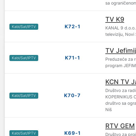
sa ograničenom
TV K9
K72-1
Kabl/Sat/IPTV
KANAL 9 d.o.o. 
televiziju, Novi
TV Jefimi
K71-1
Kabl/Sat/IPTV
Preduzeće za re
program JEFIMI
KCN TV J
Društvo za radio
K70-7
Kabl/Sat/IPTV
KOPERNIKUS 
društvo sa og
Niš
RTV GEM
K69-1
Kabl/Sat/IPTV
Društvo za proi