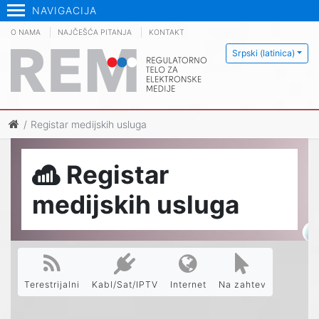
NAVIGACIJA
O NAMA
NAJČEŠĆA PITANJA
KONTAKT
Srpski (latinica)
Registar medijskih usluga
Registar
medijskih usluga
Terestrijalni
Kabl/Sat/IPTV
Internet
Na zahtev