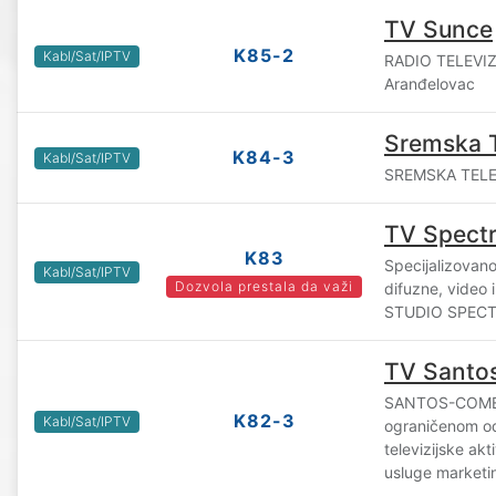
TV Sunce
K85-2
Kabl/Sat/IPTV
RADIO TELEVIZ
Aranđelovac
Sremska 
K84-3
Kabl/Sat/IPTV
SREMSKA TELEVI
TV Spect
K83
Specijalizovan
Kabl/Sat/IPTV
Dozvola prestala da važi
difuzne, video 
STUDIO SPECTR
TV Santo
SANTOS-COMER
K82-3
Kabl/Sat/IPTV
ograničenom o
televizijske akt
usluge marketi