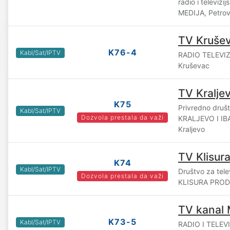
radio i televiz
MEDIJA, Petrov
TV Kruše
K76-4
Kabl/Sat/IPTV
RADIO TELEVIZ
Kruševac
TV Kralje
K75
Privredno druš
Kabl/Sat/IPTV
Dozvola prestala da važi
KRALJEVO I IB
Kraljevo
TV Klisur
K74
Kabl/Sat/IPTV
Društvo za telev
Dozvola prestala da važi
KLISURA PRODU
TV kanal
K73-5
Kabl/Sat/IPTV
RADIO I TELEV