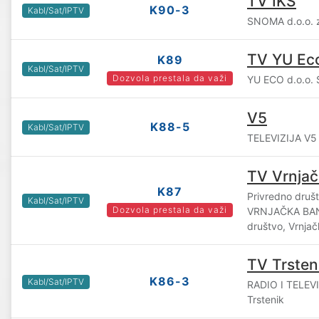
TV IKS
K90-3
Kabl/Sat/IPTV
SNOMA d.o.o. z
TV YU Ec
K89
Kabl/Sat/IPTV
Dozvola prestala da važi
YU ECO d.o.o. 
V5
K88-5
Kabl/Sat/IPTV
TELEVIZIJA V5 d
TV Vrnjač
K87
Privredno druš
Kabl/Sat/IPTV
Dozvola prestala da važi
VRNJAČKA BAN
društvo, Vrnja
TV Trsten
K86-3
Kabl/Sat/IPTV
RADIO I TELEVI
Trstenik