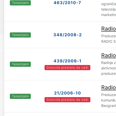
463/2010-7
Terestrijalni
ogranič
televizij
marketin
Radio
348/2008-2
Terestrijalni
Preduzeć
RADIO S
Radio
439/2009-1
Radnja z
Terestrijalni
Dozvola prestala da važi
aktivno
preduzet
Radio
21/2006-10
Preduzeć
Terestrijalni
Dozvola prestala da važi
komunik
Beograd