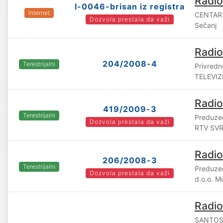
Radio
I-0046-brisan iz registra
Internet
CENTAR
Dozvola prestala da važi
Sečanj
Radio
204/2008-4
Terestrijalni
Privred
TELEVIZI
Radio
419/2009-3
Terestrijalni
Preduzeće
Dozvola prestala da važi
RTV SVRL
Radio
206/2008-3
Terestrijalni
Preduze
Dozvola prestala da važi
d.o.o. M
Radio
SANTOS