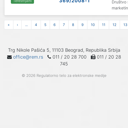
369/2008-1
Terestrijalni
Društvo
marketi
«
‹
...
4
5
6
7
8
9
10
11
12
13
Trg Nikole Pašića 5, 11103 Beograd, Republika Srbija
office@rem.rs
011 / 20 28 700
011 / 20 28
745
© 2026 Regulatorno telo za elektronske medije