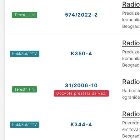
Radio
Preduzeć
574/2022-2
Terestrijalni
komunik
Beograd
Radio
Preduzeć
K350-4
Kabl/Sat/IPTV
komunik
Beograd
Radio
31/2006-10
Terestrijalni
Radiodif
Dozvola prestala da važi
ogranič
Radio
Privredn
K344-4
Kabl/Sat/IPTV
emitova
Beograd