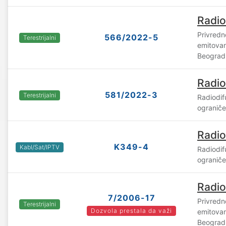
Radio
Privredn
566/2022-5
Terestrijalni
emitovan
Beograd
Radio
581/2022-3
Terestrijalni
Radiodif
ogranič
Radio
K349-4
Kabl/Sat/IPTV
Radiodif
ogranič
Radio
7/2006-17
Privredn
Terestrijalni
Dozvola prestala da važi
emitovan
Beograd