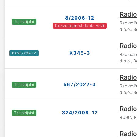
Radio
8/2006-12
Terestrijalni
Radiodif
Dozvola prestala da važi
d.o.o., 
Radio
K345-3
Kabl/Sat/IPTV
Radiodif
d.o.o., 
Radio
567/2022-3
Terestrijalni
Radiodif
d.o.o., 
Radio
324/2008-12
Terestrijalni
RUBIN P
Radio