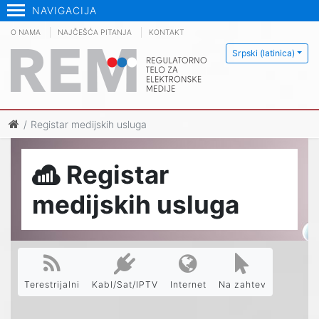
NAVIGACIJA
O NAMA
NAJČEŠĆA PITANJA
KONTAKT
Srpski (latinica)
Registar medijskih usluga
Registar
medijskih usluga
Terestrijalni
Kabl/Sat/IPTV
Internet
Na zahtev