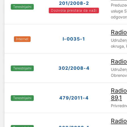
201/2008-2
Preduzeć
Terestrijalni
Dozvola prestala da važi
usluge 
odgovorn
Radio
I-0035-1
Internet
Udružen
okruga,
Radi
302/2008-4
Terestrijalni
Udružen
Obrenov
Radio
89,1
479/2011-4
Terestrijalni
Privredn
Radio