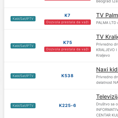
Beograd (Z
TV Pal
K7
Kabl/Sat/IPTV
Dozvola prestala da važi
PALMA LTD d
TV Kral
K75
Privredno d
Kabl/Sat/IPTV
Dozvola prestala da važi
KRALJEVO I 
Kraljevo
Naxi kid
K538
Kabl/Sat/IPTV
Privredno dr
delatnost NA
Televizi
Društvo sa 
K225-6
Kabl/Sat/IPTV
INFORMATI
CENTAR KUL