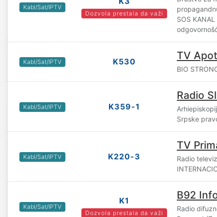
K3
Kabl/Sat/IPTV
propagandnu
Dozvola prestala da važi
SOS KANAL d
odgovornošć
TV Apo
K530
Kabl/Sat/IPTV
BIO STRONG
Radio Sl
K359-1
Kabl/Sat/IPTV
Arhiepiskop
Srpske prav
TV Prim
K220-3
Kabl/Sat/IPTV
Radio televi
INTERNACION
B92 Inf
K1
Kabl/Sat/IPTV
Radio difuz
Dozvola prestala da važi