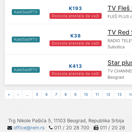
TV Fleš 
K193
Kabl/Sat/IPTV
Dozvola prestala da važi
FLEŠ PLUS d
TV Red 
K38
Kabl/Sat/IPTV
RADIO TELEV
Dozvola prestala da važi
Subotica
Star plu
K413
Kabl/Sat/IPTV
TV CHANNEL
Dozvola prestala da važi
Beograd
«
‹
...
5
6
7
8
9
10
11
12
13
1
Trg Nikole Pašića 5, 11103 Beograd, Republika Srbija
office@rem.rs
011 / 20 28 700
011 / 20 28