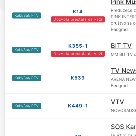
Pink Mu
Preduzeće za
K14
Kabl/Sat/IPTV
PINK INTE
Dozvola prestala da važi
društvo sa 
Beograd
BIT TV
K355-1
Kabl/Sat/IPTV
Dozvola prestala da važi
MM BIT TV d.
TV New
K539
Kabl/Sat/IPTV
ARENA NEWS
Beograd
VTV
K449-1
Kabl/Sat/IPTV
NOVOSADSKA
SOS Kan
Društvo za m