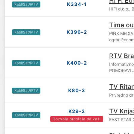
HI FI Et
K334-1
Kabl/Sat/IPTV
HIFI d.o.o.,
Time ou
K396-2
Kabl/Sat/IPTV
PINK MEDIA
ograničenom
RTV Bra
K400-2
Kabl/Sat/IPTV
Informativn
POMORAVLJA 
TV Rita
K80-3
Kabl/Sat/IPTV
Privredno dr
TV Knja
K29-2
Kabl/Sat/IPTV
Dozvola prestala da važi
EAST STAR G