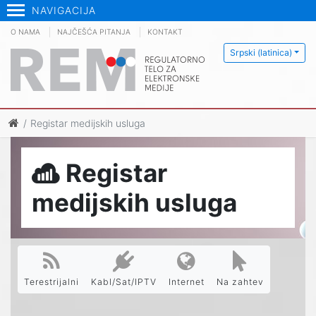
NAVIGACIJA
O NAMA
NAJČEŠĆA PITANJA
KONTAKT
Srpski (latinica)
Registar medijskih usluga
Registar
medijskih usluga
Terestrijalni
Kabl/Sat/IPTV
Internet
Na zahtev