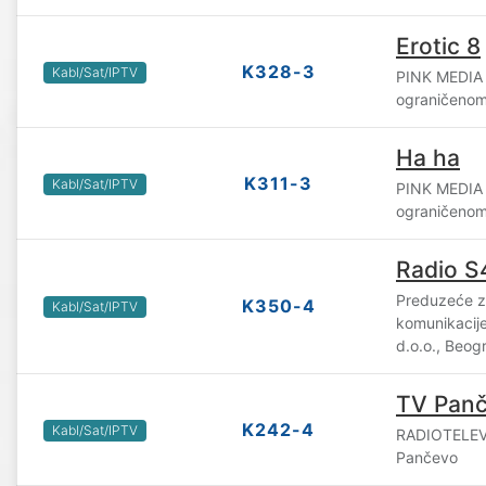
Erotic 8
K328-3
Kabl/Sat/IPTV
PINK MEDIA
ograničenom
Ha ha
K311-3
Kabl/Sat/IPTV
PINK MEDIA
ograničenom
Radio S
Preduzeće za
K350-4
Kabl/Sat/IPTV
komunikaci
d.o.o., Beog
TV Pan
K242-4
Kabl/Sat/IPTV
RADIOTELEV
Pančevo