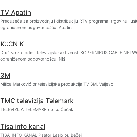
TV Apatin
Preduzeće za proizvodnju i distribuciju RTV programa, trgovinu i u
ograničenom odgovornošću, Apatin
K::CN K
Društvo za radio i televizijske aktivnosti KOPERNIKUS CABLE NET
ograničenom odgovornošću, Niš
3M
Milica Marković pr televizijska produkcija TV 3M, Valjevo
TMC televizija Telemark
TELEVIZIJA TELEMARK d.o.o. Čačak
Tisa info kanal
TISA-INFO KANAL Pastor Laslo pr, Bečej