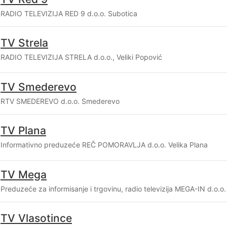
RADIO TELEVIZIJA RED 9 d.o.o. Subotica
TV Strela
RADIO TELEVIZIJA STRELA d.o.o., Veliki Popović
TV Smederevo
RTV SMEDEREVO d.o.o. Smederevo
TV Plana
Informativno preduzeće REČ POMORAVLJA d.o.o. Velika Plana
TV Mega
Preduzeće za informisanje i trgovinu, radio televizija MEGA-IN d.o.o. 
TV Vlasotince