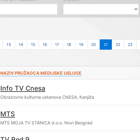
13
14
15
16
17
18
19
20
21
22
23
NAZIV PRUŽAOCA MEDIJSKE USLUGE
Info TV Cnesa
Obrazovno kulturna ustanova CNESA, Kanjiža
MTS
MTS MOJA TV STANICA d.o.o. Novi Beograd
TV Red 9