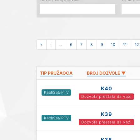
«
‹
...
6
7
8
9
10
11
12
TIP PRUŽAOCA
BROJ DOZVOLE ▼
K40
Kabl/Sat/IPTV
Dozvola prestala da važi
K39
Kabl/Sat/IPTV
Dozvola prestala da važi
K38