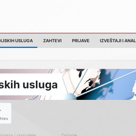
IJSKIH USLUGA
ZAHTEVI
PRIJAVE
IZVEŠTAJI I ANAL
skih usluga
htev
ivanja / raspodele
Dozvole