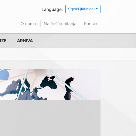
Language:
Srpski (latinica)
O nama
Najčešća pitanja
Kontakt
IZE
ARHIVA