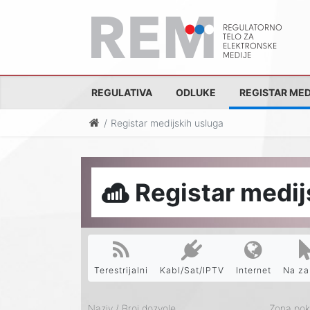
REGULATIVA
ODLUKE
REGISTAR MED
Registar medijskih usluga
Registar medij
Terestrijalni
Kabl/Sat/IPTV
Internet
Na za
Naziv / Broj dozvole
Zona pokr