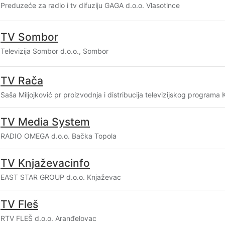
Preduzeće za radio i tv difuziju GAGA d.o.o. Vlasotince
TV Sombor
Televizija Sombor d.o.o., Sombor
TV Rača
Saša Miljojković pr proizvodnja i distribucija televizijskog progra
TV Media System
RADIO OMEGA d.o.o. Bačka Topola
TV Knjaževacinfo
EAST STAR GROUP d.o.o. Knjaževac
TV Fleš
RTV FLEŠ d.o.o. Aranđelovac