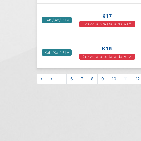
K17
Kabl/Sat/IPTV
Dozvola prestala da važi
K16
Kabl/Sat/IPTV
Dozvola prestala da važi
«
‹
...
6
7
8
9
10
11
12