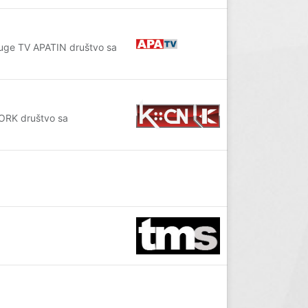
sluge TV APATIN društvo sa
WORK društvo sa