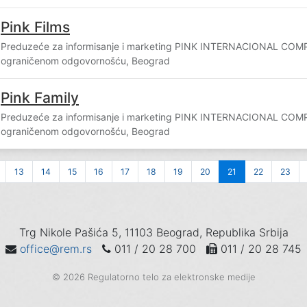
Pink Films
Preduzeće za informisanje i marketing PINK INTERNACIONAL COM
ograničenom odgovornošću, Beograd
Pink Family
Preduzeće za informisanje i marketing PINK INTERNACIONAL COM
ograničenom odgovornošću, Beograd
13
14
15
16
17
18
19
20
21
22
23
Trg Nikole Pašića 5, 11103 Beograd, Republika Srbija
office@rem.rs
011 / 20 28 700
011 / 20 28 745
© 2026 Regulatorno telo za elektronske medije