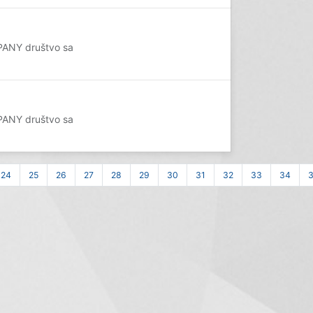
PANY društvo sa
PANY društvo sa
24
25
26
27
28
29
30
31
32
33
34