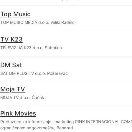
Top Music
TOP MUSIC MEDIA d.o.o. Veliki Radinci
TV K23
TELEVIZIJA K23 d.o.o. Subotica
DM Sat
SAT DM PLUS TV d.o.o. Požerevac
Moja TV
MOJA TV d.o.o. Čačak
Pink Movies
Preduzeće za informisanje i marketing PINK INTERNACIONAL COM
ograničenom odgovornošću, Beograd