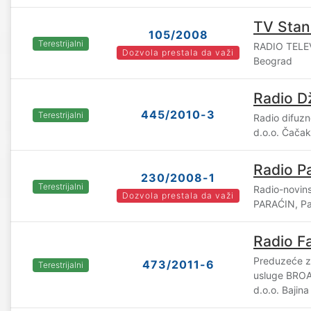
TV Sta
105/2008
Terestrijalni
RADIO TELE
Dozvola prestala da važi
Beograd
Radio D
445/2010-3
Terestrijalni
Radio difuz
d.o.o. Čačak
Radio P
230/2008-1
Terestrijalni
Radio-novin
Dozvola prestala da važi
PARAĆIN, Pa
Radio F
Preduzeće za
473/2011-6
Terestrijalni
usluge BRO
d.o.o. Bajina