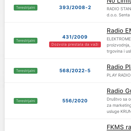
No Limit
393/2008-2
Terestrijalni
RADIO STAN
d.o.o. Senta
Radio 
431/2009
ELEKTROMET
Terestrijalni
Dozvola prestala da važi
proizvodnja, 
trgovina i u
Radio P
568/2022-5
Terestrijalni
PLAY RADIO 
Radio G
Društvo sa 
556/2020
Terestrijalni
za marketing
usluge KRUN
FKMS ra