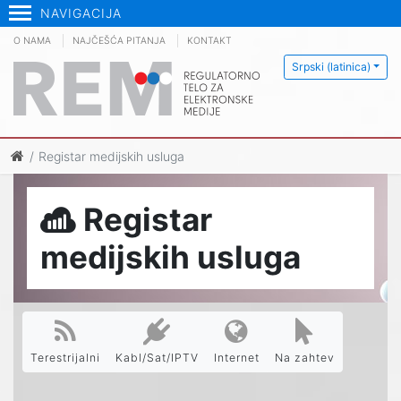
NAVIGACIJA
O NAMA
NAJČEŠĆA PITANJA
KONTAKT
Srpski (latinica)
Registar medijskih usluga
Registar
medijskih usluga
Terestrijalni
Kabl/Sat/IPTV
Internet
Na zahtev