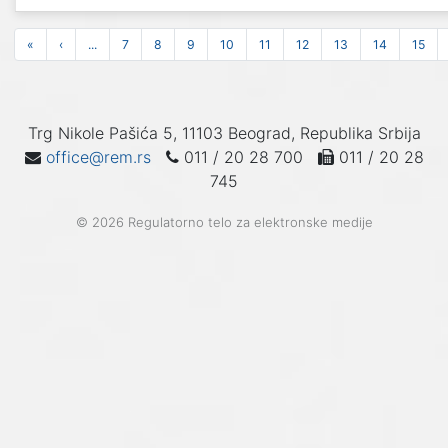
«
‹
...
7
8
9
10
11
12
13
14
15
Trg Nikole Pašića 5, 11103 Beograd, Republika Srbija
office@rem.rs
011 / 20 28 700
011 / 20 28
745
© 2026 Regulatorno telo za elektronske medije