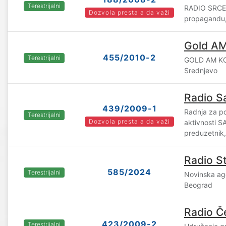
Terestrijalni
RADIO SRCE d
Dozvola prestala da važi
propagandu,
Gold AM
455/2010-2
Terestrijalni
GOLD AM KO
Srednjevo
Radio S
439/2009-1
Radnja za po
Terestrijalni
Dozvola prestala da važi
aktivnosti 
preduzetnik,
Radio St
585/2024
Terestrijalni
Novinska ag
Beograd
Radio Če
423/2009-2
Terestrijalni