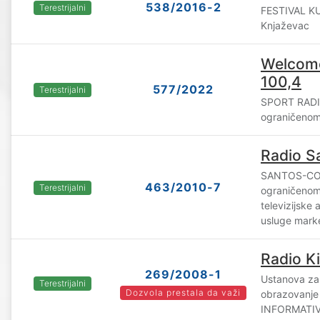
538/2016-2
Terestrijalni
FESTIVAL K
Knjaževac
Welcome
100,4
577/2022
Terestrijalni
SPORT RADI
ograničenom
Radio S
SANTOS-COM
463/2010-7
Terestrijalni
ograničenom
televizijske 
usluge marke
Radio K
269/2008-1
Ustanova za 
Terestrijalni
Dozvola prestala da važi
obrazovanj
INFORMATIV