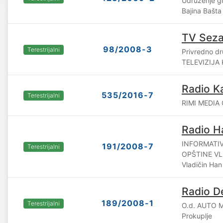
Udruženje 
Bajina Bašta
TV Sez
98/2008-3
Terestrijalni
Privredno 
TELEVIZIJA 
Radio Ka
535/2016-7
Terestrijalni
RIMI MEDIA 
Radio H
INFORMATIV
191/2008-7
Terestrijalni
OPŠTINE VLA
Vladičin Han
Radio De
189/2008-1
Terestrijalni
O.d. AUTO M
Prokuplje