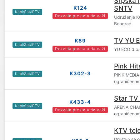
Srpska n
SNTV
K124
Kabl/Sat/IPTV
Dozvola prestala da važi
Udruženje 
Beograd
TV YU 
K89
Kabl/Sat/IPTV
Dozvola prestala da važi
YU ECO d.o.
Pink Hit
K302-3
Kabl/Sat/IPTV
PINK MEDIA
ograničenom
Star TV 
K433-4
Kabl/Sat/IPTV
ARENA CHAN
Dozvola prestala da važi
ograničenom
KTV tele
Društvo sa 