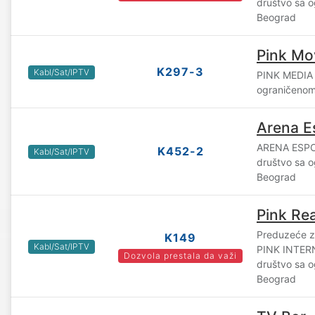
društvo sa 
Beograd
Pink Mo
K297-3
Kabl/Sat/IPTV
PINK MEDIA
ograničenom
Arena E
ARENA ESP
K452-2
Kabl/Sat/IPTV
društvo sa 
Beograd
Pink Rea
Preduzeće za
K149
Kabl/Sat/IPTV
PINK INTE
Dozvola prestala da važi
društvo sa 
Beograd