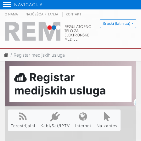
NAVIGACIJA
O NAMA
NAJČEŠĆA PITANJA
KONTAKT
Srpski (latinica)
Registar medijskih usluga
Registar
medijskih usluga
Terestrijalni
Kabl/Sat/IPTV
Internet
Na zahtev