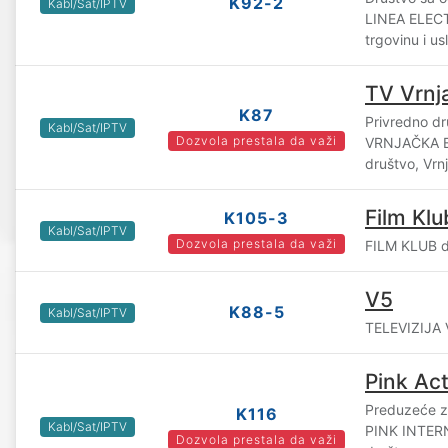
K92-2
Kabl/Sat/IPTV
LINEA ELEC
trgovinu i u
TV Vrnj
K87
Privredno d
Kabl/Sat/IPTV
Dozvola prestala da važi
VRNJAČKA B
društvo, Vrn
Film Klu
K105-3
Kabl/Sat/IPTV
Dozvola prestala da važi
FILM KLUB d
V5
K88-5
Kabl/Sat/IPTV
TELEVIZIJA V
Pink Ac
Preduzeće za
K116
Kabl/Sat/IPTV
PINK INTE
Dozvola prestala da važi