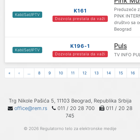
Pink Mu
Preduzeće za
K161
Kabl/Sat/IPTV
PINK INTE
Dozvola prestala da važi
društvo sa 
Beograd
Puls
K196-1
Kabl/Sat/IPTV
Dozvola prestala da važi
TV INFO PULS
«
‹
...
8
9
10
11
12
13
14
15
16
Trg Nikole Pašića 5, 11103 Beograd, Republika Srbija
office@rem.rs
011 / 20 28 700
011 / 20 28
745
© 2026 Regulatorno telo za elektronske medije