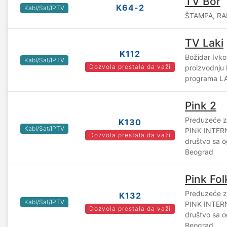
TV Bor
K64-2
Kabl/Sat/IPTV
ŠTAMPA, RAD
TV Laki
K112
Božidar Ivko
Kabl/Sat/IPTV
Dozvola prestala da važi
proizvodnju i
programa LA
Pink 2
Preduzeće za
K130
Kabl/Sat/IPTV
PINK INTE
Dozvola prestala da važi
društvo sa 
Beograd
Pink Fol
Preduzeće za
K132
Kabl/Sat/IPTV
PINK INTE
Dozvola prestala da važi
društvo sa 
Beograd