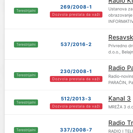
Radio K
269/2008-1
Ustanova za 
Terestrijalni
Dozvola prestala da važi
obrazovanj
INFORMATIV
Resavski
537/2016-2
Terestrijalni
Privredno d
d.o.o., Belaj
Radio P
230/2008-1
Terestrijalni
Radio-novin
Dozvola prestala da važi
PARAĆIN, Pa
Kanal 3
512/2013-3
Terestrijalni
Dozvola prestala da važi
MREŽA 3 d.o
Radio Tr
337/2008-7
Terestrijalni
RADIO I TEL