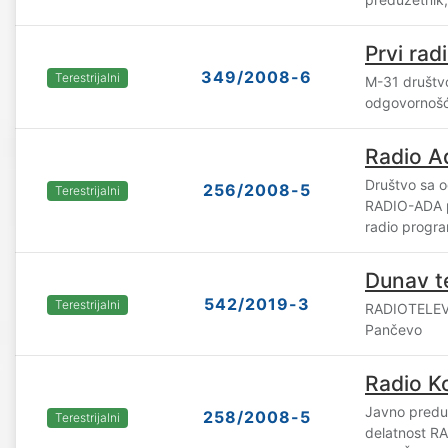
Prvi rad
349/2008-6
Terestrijalni
M-31 društv
odgovornošć
Radio A
Društvo sa 
256/2008-5
Terestrijalni
RADIO-ADA p
radio progr
Dunav te
542/2019-3
Terestrijalni
RADIOTELEV
Pančevo
Radio K
Javno predu
258/2008-5
Terestrijalni
delatnost R