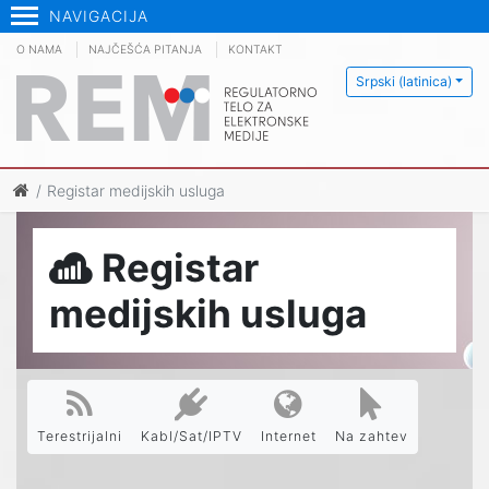
NAVIGACIJA
O NAMA
NAJČEŠĆA PITANJA
KONTAKT
Srpski (latinica)
Registar medijskih usluga
Registar
medijskih usluga
Terestrijalni
Kabl/Sat/IPTV
Internet
Na zahtev