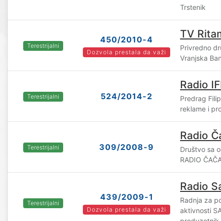
Trstenik
TV Rita
450/2010-4
Terestrijalni
Privredno dr
Dozvola prestala da važi
Vranjska Ban
Radio I
524/2014-2
Terestrijalni
Predrag Fili
reklame i p
Radio Č
309/2008-9
Terestrijalni
Društvo sa 
RADIO ČAČA
Radio S
439/2009-1
Radnja za po
Terestrijalni
Dozvola prestala da važi
aktivnosti 
preduzetnik,