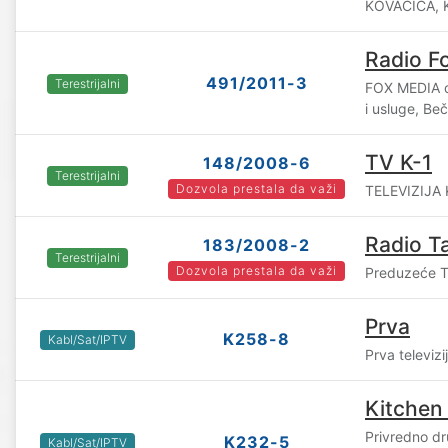
KOVAČICA, 
Radio F
491/2011-3
Terestrijalni
FOX MEDIA d.
i usluge, Beč
TV K-1
148/2008-6
Terestrijalni
Dozvola prestala da važi
TELEVIZIJA 
Radio T
183/2008-2
Terestrijalni
Dozvola prestala da važi
Preduzeće T
Prva
K258-8
Kabl/Sat/IPTV
Prva televizi
Kitchen
Privredno dr
K232-5
Kabl/Sat/IPTV