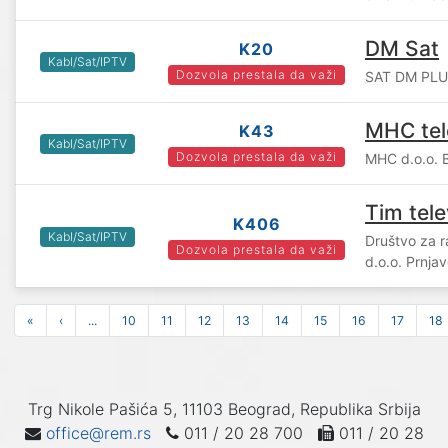
DM Sat
K20
Kabl/Sat/IPTV
Dozvola prestala da važi
SAT DM PLUS
MHC tele
K43
Kabl/Sat/IPTV
Dozvola prestala da važi
MHC d.o.o. 
Tim tele
K406
Kabl/Sat/IPTV
Društvo za r
Dozvola prestala da važi
d.o.o. Prnjav
«
‹
...
10
11
12
13
14
15
16
17
18
Trg Nikole Pašića 5, 11103 Beograd, Republika Srbija
office@rem.rs
011 / 20 28 700
011 / 20 28