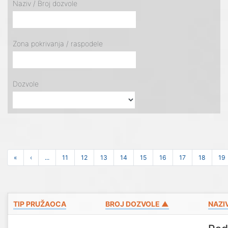
Naziv / Broj dozvole
Zona pokrivanja / raspodele
Dozvole
«
‹
...
11
12
13
14
15
16
17
18
19
TIP PRUŽAOCA
BROJ DOZVOLE ▲
NAZI