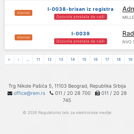
Adm
I-0038-brisan iz registra
Internet
Dozvola prestala da važi
MILLE
Rad
I-0039
Internet
Dozvola prestala da važi
NVO 
«
‹
...
11
12
13
14
15
16
17
18
19
Trg Nikole Pašića 5, 11103 Beograd, Republika Srbija
office@rem.rs
011 / 20 28 700
011 / 20 28
745
© 2026 Regulatorno telo za elektronske medije