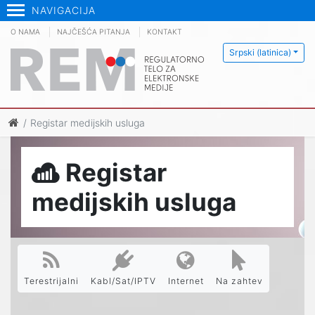
NAVIGACIJA
O NAMA
NAJČEŠĆA PITANJA
KONTAKT
Srpski (latinica)
Registar medijskih usluga
Registar
medijskih usluga
Terestrijalni
Kabl/Sat/IPTV
Internet
Na zahtev