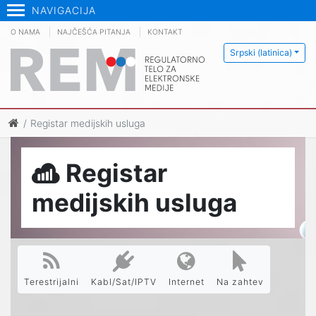
NAVIGACIJA
O NAMA
NAJČEŠĆA PITANJA
KONTAKT
Srpski (latinica)
Registar medijskih usluga
Registar
medijskih usluga
Terestrijalni
Kabl/Sat/IPTV
Internet
Na zahtev