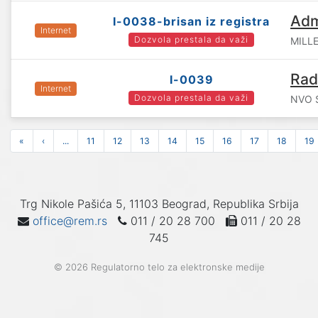
Adm
I-0038-brisan iz registra
Internet
Dozvola prestala da važi
MILLE
Rad
I-0039
Internet
Dozvola prestala da važi
NVO 
«
‹
...
11
12
13
14
15
16
17
18
19
Trg Nikole Pašića 5, 11103 Beograd, Republika Srbija
office@rem.rs
011 / 20 28 700
011 / 20 28
745
© 2026 Regulatorno telo za elektronske medije