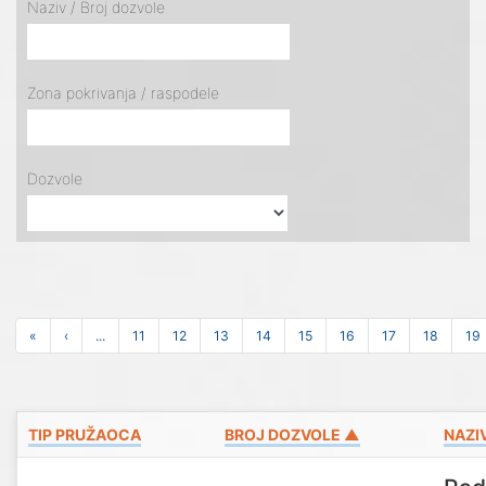
Naziv / Broj dozvole
Zona pokrivanja / raspodele
Dozvole
«
‹
...
11
12
13
14
15
16
17
18
19
TIP PRUŽAOCA
BROJ DOZVOLE ▲
NAZI