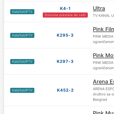
Ultra
K4-1
Kabl/Sat/IPTV
Dozvola prestala da važi
TV KANAL UL
Pink Fil
K295-3
Kabl/Sat/IPTV
PINK MEDIA
ograničenom
Pink Mo
K297-3
Kabl/Sat/IPTV
PINK MEDIA
ograničenom
Arena E
ARENA ESP
K452-2
Kabl/Sat/IPTV
društvo sa 
Beograd
Pink Mu