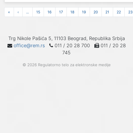
«
‹
...
15
16
17
18
19
20
21
22
23
Trg Nikole Pašića 5, 11103 Beograd, Republika Srbija
office@rem.rs
011 / 20 28 700
011 / 20 28
745
© 2026 Regulatorno telo za elektronske medije