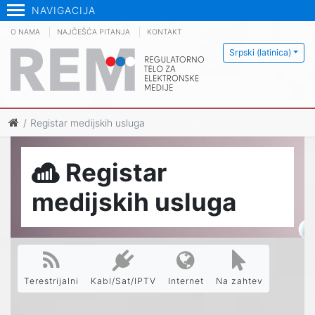
NAVIGACIJA
O NAMA
NAJČEŠĆA PITANJA
KONTAKT
Srpski (latinica)
Registar medijskih usluga
Registar
medijskih usluga
Terestrijalni
Kabl/Sat/IPTV
Internet
Na zahtev