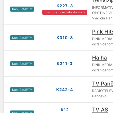
Televizi
K227-3
INFORMATIV
Kabl/Sat/IPTV
Dozvola prestala da važi
OPŠTINE VLA
Vladičin Han
Pink Hit
K310-3
Kabl/Sat/IPTV
PINK MEDIA
ograničenom
Ha ha
K311-3
Kabl/Sat/IPTV
PINK MEDIA
ograničenom
TV Pan
K242-4
Kabl/Sat/IPTV
RADIOTELEV
Pančevo
TV AS
K12
Kabl/Sat/IPTV