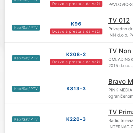
Dozvola prestala da važi
PAVLOVIĆ-SJ 
TV 012
K96
Kabl/Sat/IPTV
Privredno d
Dozvola prestala da važi
INN d.o.o. 
TV Non
K208-2
Kabl/Sat/IPTV
OMLADINSK
Dozvola prestala da važi
2015 d.o.o.
Bravo M
K313-3
Kabl/Sat/IPTV
PINK MEDIA
ograničenom
TV Prim
K220-3
Kabl/Sat/IPTV
Radio televi
INTERNACION