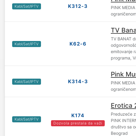
K312-3
Kabl/Sat/IPTV
PINK MEDIA
ograničenom
TV Bana
TV BANAT dr
K62-6
Kabl/Sat/IPTV
odgovornošć
emitovanje ra
programa, V
Pink Mu
K314-3
Kabl/Sat/IPTV
PINK MEDIA
ograničenom
Erotica 
Preduzeće za
K174
Kabl/Sat/IPTV
PINK INTE
Dozvola prestala da važi
društvo sa 
Beograd