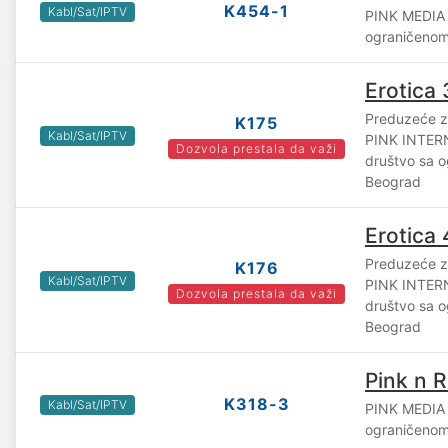
K454-1
Kabl/Sat/IPTV
PINK MEDIA
ograničenom
Erotica 
Preduzeće za
K175
Kabl/Sat/IPTV
PINK INTE
Dozvola prestala da važi
društvo sa 
Beograd
Erotica 
Preduzeće za
K176
Kabl/Sat/IPTV
PINK INTE
Dozvola prestala da važi
društvo sa 
Beograd
Pink n R
K318-3
Kabl/Sat/IPTV
PINK MEDIA
ograničenom