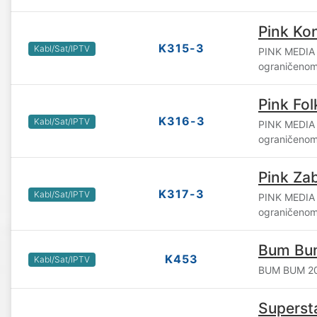
Pink Ko
K315-3
Kabl/Sat/IPTV
PINK MEDIA
ograničenom
Pink Fol
K316-3
Kabl/Sat/IPTV
PINK MEDIA
ograničenom
Pink Za
K317-3
Kabl/Sat/IPTV
PINK MEDIA
ograničenom
Bum Bum
K453
Kabl/Sat/IPTV
BUM BUM 20
Superst