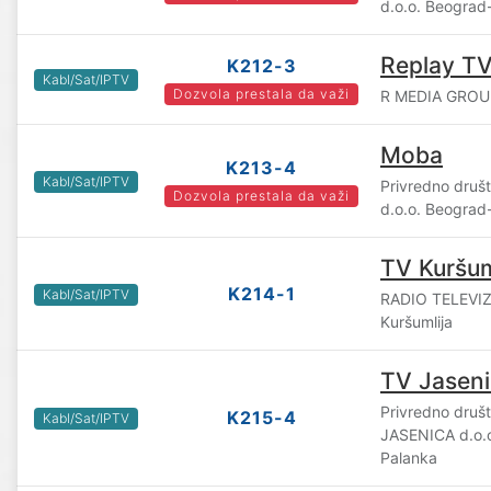
d.o.o. Beograd
Replay T
K212-3
Kabl/Sat/IPTV
Dozvola prestala da važi
R MEDIA GROUP
Moba
K213-4
Kabl/Sat/IPTV
Privredno druš
Dozvola prestala da važi
d.o.o. Beograd
TV Kuršum
K214-1
Kabl/Sat/IPTV
RADIO TELEVIZ
Kuršumlija
TV Jasen
Privredno druš
K215-4
Kabl/Sat/IPTV
JASENICA d.o.
Palanka