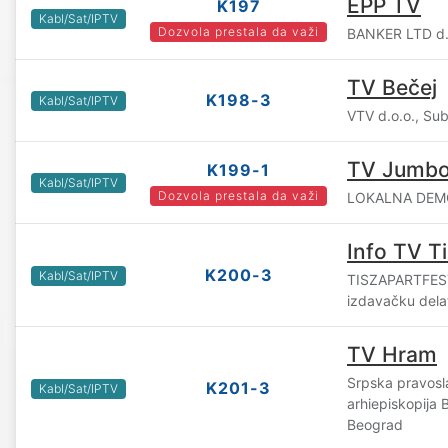
EPP TV
K197
Kabl/Sat/IPTV
Dozvola prestala da važi
BANKER LTD d.o
TV Bečej
K198-3
Kabl/Sat/IPTV
VTV d.o.o., Sub
TV Jumb
K199-1
Kabl/Sat/IPTV
Dozvola prestala da važi
LOKALNA DEMO
Info TV T
K200-3
Kabl/Sat/IPTV
TISZAPARTFEST 
izdavačku delat
TV Hram
Srpska pravosl
K201-3
Kabl/Sat/IPTV
arhiepiskopija
Beograd