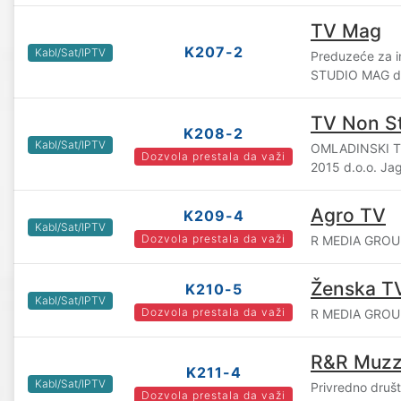
TV Mag
K207-2
Kabl/Sat/IPTV
Preduzeće za i
STUDIO MAG d.
TV Non S
K208-2
Kabl/Sat/IPTV
OMLADINSKI 
Dozvola prestala da važi
2015 d.o.o. Ja
Agro TV
K209-4
Kabl/Sat/IPTV
Dozvola prestala da važi
R MEDIA GROUP
Ženska T
K210-5
Kabl/Sat/IPTV
Dozvola prestala da važi
R MEDIA GROUP
R&R Muzz
K211-4
Kabl/Sat/IPTV
Privredno druš
Dozvola prestala da važi