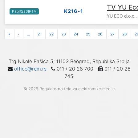
TV YU Ec
K216-1
Kabl/Sat/IPTV
YU ECO d.o.o.,
«
‹
...
21
22
23
24
25
26
27
28
2
Trg Nikole Pašića 5, 11103 Beograd, Republika Srbija
office@rem.rs
011 / 20 28 700
011 / 20 28
745
© 2026 Regulatorno telo za elektronske medije