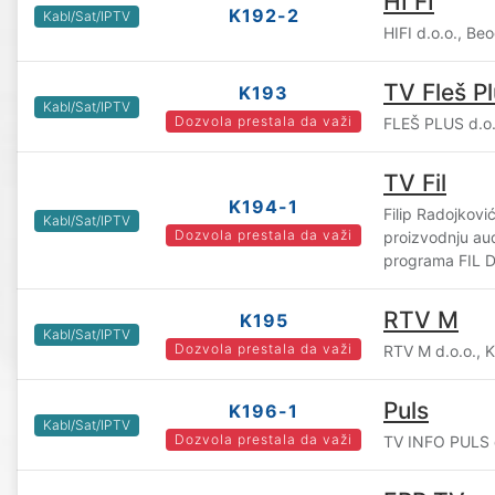
HI FI
K192-2
Kabl/Sat/IPTV
HIFI d.o.o., Be
TV Fleš P
K193
Kabl/Sat/IPTV
Dozvola prestala da važi
FLEŠ PLUS d.o.
TV Fil
K194-1
Filip Radojkovi
Kabl/Sat/IPTV
Dozvola prestala da važi
proizvodnju audi
programa FIL D
RTV M
K195
Kabl/Sat/IPTV
Dozvola prestala da važi
RTV M d.o.o., 
Puls
K196-1
Kabl/Sat/IPTV
Dozvola prestala da važi
TV INFO PULS d