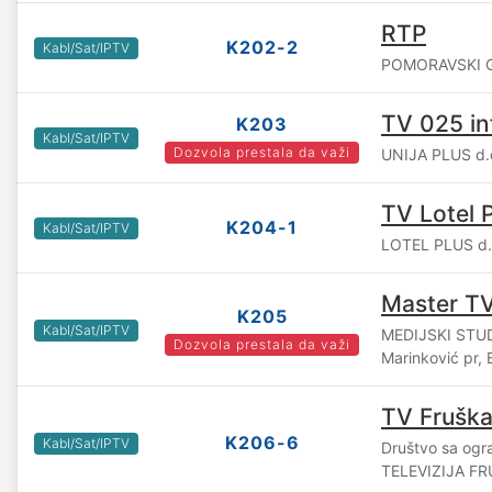
RTP
K202-2
Kabl/Sat/IPTV
POMORAVSKI GL
TV 025 in
K203
Kabl/Sat/IPTV
Dozvola prestala da važi
UNIJA PLUS d.o
TV Lotel 
K204-1
Kabl/Sat/IPTV
LOTEL PLUS d.o
Master T
K205
Kabl/Sat/IPTV
MEDIJSKI STUD
Dozvola prestala da važi
Marinković pr, 
TV Fruška
K206-6
Kabl/Sat/IPTV
Društvo sa og
TELEVIZIJA F