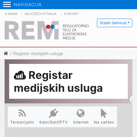
NAVIGACIJA
O NAMA
NAJČEŠĆA PITANJA
KONTAKT
Srpski (latinica)
Registar medijskih usluga
Registar
medijskih usluga
Terestrijalni
Kabl/Sat/IPTV
Internet
Na zahtev