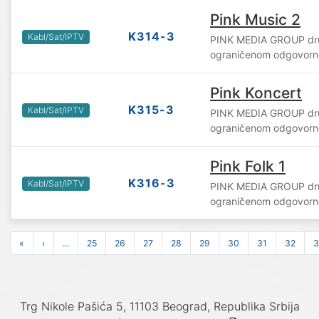
Pink Music 2
K314-3
Kabl/Sat/IPTV
PINK MEDIA GROUP dru
ograničenom odgovorn
Pink Koncert
K315-3
Kabl/Sat/IPTV
PINK MEDIA GROUP dru
ograničenom odgovorn
Pink Folk 1
K316-3
Kabl/Sat/IPTV
PINK MEDIA GROUP dru
ograničenom odgovorn
«
‹
...
25
26
27
28
29
30
31
32
3
Trg Nikole Pašića 5, 11103 Beograd, Republika Srbija