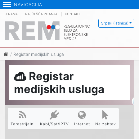
NAVIGACIJA
O NAMA
NAJČEŠĆA PITANJA
KONTAKT
Srpski (latinica)
Registar medijskih usluga
Registar
medijskih usluga
Terestrijalni
Kabl/Sat/IPTV
Internet
Na zahtev