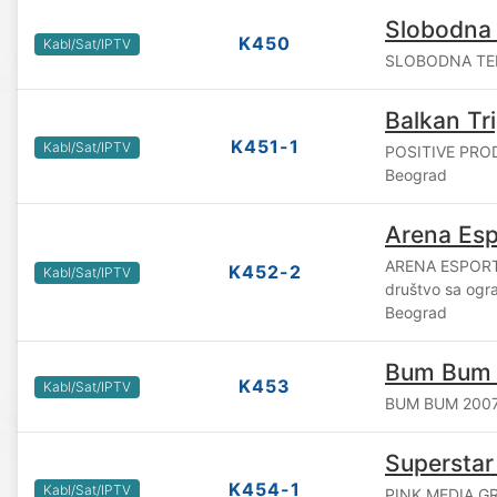
Slobodna t
K450
Kabl/Sat/IPTV
SLOBODNA TELE
Balkan Tr
K451-1
Kabl/Sat/IPTV
POSITIVE PROD
Beograd
Arena Esp
ARENA ESPOR
K452-2
Kabl/Sat/IPTV
društvo sa og
Beograd
Bum Bum 
K453
Kabl/Sat/IPTV
BUM BUM 2007 
Supersta
K454-1
Kabl/Sat/IPTV
PINK MEDIA GR