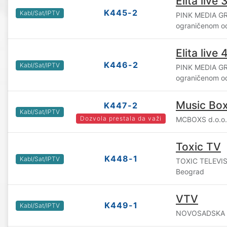
Elita live 
K445-2
Kabl/Sat/IPTV
PINK MEDIA GR
ograničenom o
Elita live 
K446-2
Kabl/Sat/IPTV
PINK MEDIA GR
ograničenom o
Music Bo
K447-2
Kabl/Sat/IPTV
Dozvola prestala da važi
MCBOXS d.o.o.
Toxic TV
K448-1
Kabl/Sat/IPTV
TOXIC TELEVI
Beograd
VTV
K449-1
Kabl/Sat/IPTV
NOVOSADSKA TV