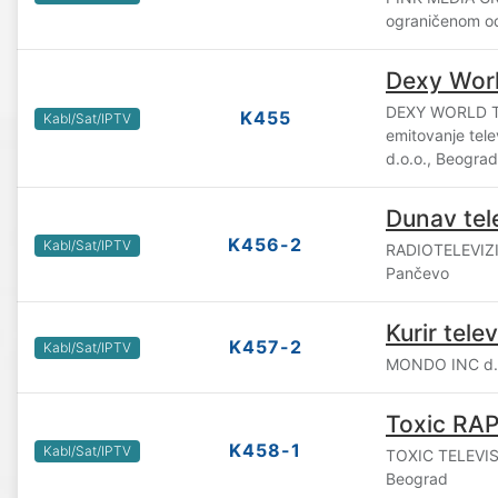
ograničenom o
Dexy Wor
DEXY WORLD TV
K455
Kabl/Sat/IPTV
emitovanje tel
d.o.o., Beograd
Dunav tele
K456-2
Kabl/Sat/IPTV
RADIOTELEVIZI
Pančevo
Kurir telev
K457-2
Kabl/Sat/IPTV
MONDO INC d.o
Toxic RA
K458-1
Kabl/Sat/IPTV
TOXIC TELEVI
Beograd