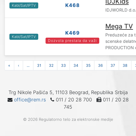
IDJKids
K468
Kabl/Sat/IPTV
IDJWORLD d.o.
Mega TV
K469
Preduzeće za t
Kabl/Sat/IPTV
Dozvola prestala da važi
scenske delat
PRODUCTION d.
«
‹
...
31
32
33
34
35
36
37
38
Trg Nikole Pašića 5, 11103 Beograd, Republika Srbija
office@rem.rs
011 / 20 28 700
011 / 20 28
745
© 2026 Regulatorno telo za elektronske medije