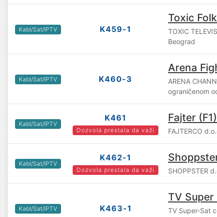
Toxic Folk
K459-1
Kabl/Sat/IPTV
TOXIC TELEVI
Beograd
Arena Fig
K460-3
Kabl/Sat/IPTV
ARENA CHANNE
ograničenom o
Fajter (F1)
K461
Kabl/Sat/IPTV
Dozvola prestala da važi
FAJTERCO d.o.
Shoppste
K462-1
Kabl/Sat/IPTV
Dozvola prestala da važi
SHOPPSTER d.o
TV Super 
K463-1
Kabl/Sat/IPTV
TV Super-Sat c