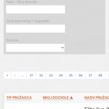
Naziv / Broj dozvole
Zona pokrivanja / raspodele
Dozvole
«
‹
...
31
32
33
34
35
36
37
38
TIP PRUŽAOCA
BROJ DOZVOLE ▲
NAZIV PRUŽA