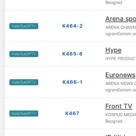
Beograd
Arena spo
K464-2
Kabl/Sat/IPTV
ARENA CHANNE
ograničenom o
Hype
K465-6
Kabl/Sat/IPTV
HYPE PRODUCTI
Euronews
K466-1
Kabl/Sat/IPTV
ARENA NEWS C
ograničenom o
Front TV
K467
Kabl/Sat/IPTV
KORPUS MEDIA 
Beograd