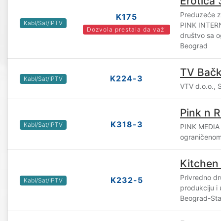
Erotica 
Preduzeće za
K175
Kabl/Sat/IPTV
PINK INTE
Dozvola prestala da važi
društvo sa 
Beograd
TV Bač
K224-3
Kabl/Sat/IPTV
VTV d.o.o., 
Pink n R
K318-3
Kabl/Sat/IPTV
PINK MEDIA
ograničenom
Kitchen
Privredno dr
K232-5
Kabl/Sat/IPTV
produkciju i
Beograd-Sta