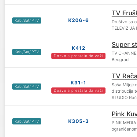
TV Fruš
K206-6
Kabl/Sat/IPTV
Društvo sa 
TELEVIZIJA
Super s
K412
Kabl/Sat/IPTV
TV CHANNEL
Dozvola prestala da važi
Beograd
TV Rač
K31-1
Saša Miljojko
Kabl/Sat/IPTV
Dozvola prestala da važi
distribucija
STUDIO Rač
Pink Ku
K305-3
Kabl/Sat/IPTV
PINK MEDIA
ograničenom