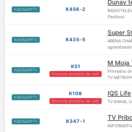
Dunav te
K456-2
Kabl/Sat/IPTV
RADIOTELEV
Pančevo
Super S
K435-5
Kabl/Sat/IPTV
ARENA CHAN
ograničenom
M Moja
K51
Kabl/Sat/IPTV
Privredno dr
Dozvola prestala da važi
TV METROPO
IQS Life
K108
Kabl/Sat/IPTV
Dozvola prestala da važi
TV KANAL UL
TV Pribo
K347-1
Kabl/Sat/IPTV
INFORMATIVN