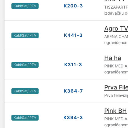
K200-3
Kabl/Sat/IPTV
TISZAPARTFE
izdavačku de
Agro T
K441-3
Kabl/Sat/IPTV
ARENA CHAN
ograničenom
Ha ha
K311-3
Kabl/Sat/IPTV
PINK MEDIA
ograničenom
Prva Fil
K364-7
Kabl/Sat/IPTV
Prva televizi
Pink BH
K394-3
Kabl/Sat/IPTV
PINK MEDIA
ograničenom