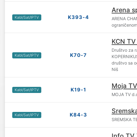
Arena s
K393-4
Kabl/Sat/IPTV
ARENA CHAN
ograničenom
KCN TV
Društvo za ra
K70-7
Kabl/Sat/IPTV
KOPERNIKU
društvo sa 
Niš
Moja T
K19-1
Kabl/Sat/IPTV
MOJA TV d.o
Sremsk
K84-3
Kabl/Sat/IPTV
SREMSKA TEL
Info TV