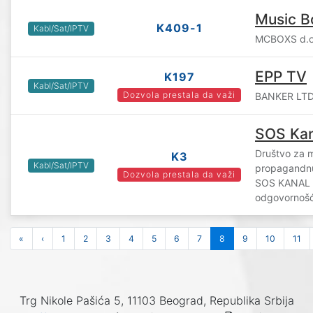
Music B
K409-1
Kabl/Sat/IPTV
MCBOXS d.o.
EPP TV
K197
Kabl/Sat/IPTV
Dozvola prestala da važi
BANKER LTD 
SOS Kan
Društvo za m
K3
Kabl/Sat/IPTV
propagandnu
Dozvola prestala da važi
SOS KANAL d
odgovornošć
«
‹
1
2
3
4
5
6
7
8
9
10
11
Trg Nikole Pašića 5, 11103 Beograd, Republika Srbija