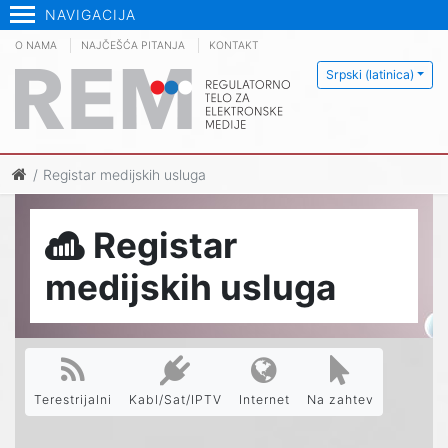
NAVIGACIJA
O NAMA
NAJČEŠĆA PITANJA
KONTAKT
Srpski (latinica)
Registar medijskih usluga
Registar
medijskih usluga
Terestrijalni
Kabl/Sat/IPTV
Internet
Na zahtev