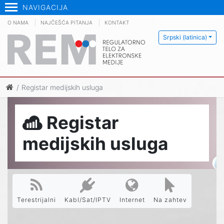
NAVIGACIJA
O NAMA
NAJČEŠĆA PITANJA
KONTAKT
Srpski (latinica)
Registar medijskih usluga
Registar
medijskih usluga
Terestrijalni
Kabl/Sat/IPTV
Internet
Na zahtev