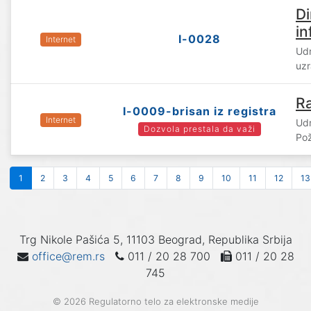
Di
in
I-0028
Internet
Udr
uz
R
I-0009-brisan iz registra
Internet
Ud
Dozvola prestala da važi
Po
1
2
3
4
5
6
7
8
9
10
11
12
13
Trg Nikole Pašića 5, 11103 Beograd, Republika Srbija
office@rem.rs
011 / 20 28 700
011 / 20 28
745
© 2026 Regulatorno telo za elektronske medije