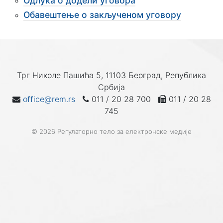
Одлука о додели уговора
Обавештење о закљученом уговору
Трг Николе Пашића 5, 11103 Београд, Република
Србија
office@rem.rs
011 / 20 28 700
011 / 20 28
745
© 2026 Регулаторно тело за електронске медије