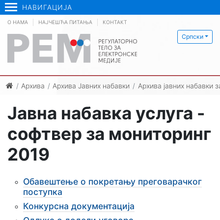
НАВИГАЦИЈА
О НАМА
НАЈЧЕШЋА ПИТАЊА
КОНТАКТ
Српски
Архива
Архива Јавних набавки
Архива јавних набавки з
Јавна набавка услуга -
софтвер за мониторинг
2019
Обавештење о покретању преговарачког
поступка
Конкурсна документација