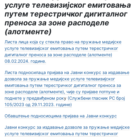
услуге телевизијског емитовања
путем терестричког дигиталног
преноса за зоне расподеле
(алотменте)
Листа лица која су стекла право на пружање медијске
услуге телевизијског емитовања путем терестричког
дигиталног преноса за
зоне расподеле (алотменте)
08.02.2024. године.
Листа подносилаца пријава на Јавни конкурс за издавање
дозвола за пружање медијске услуге телевизијског
емитовања путем терестричког дигиталног преноса за
зоне расподеле (алотменте), чије су пријаве потпуне и
поднете у предвиђеном рок
у
(Службени гласник РС број
105/2023 од 29.11.2023. године)
Обавштење подносиоцима пријава на Јавни конкурс
Јавни конкурс за издавање дозволe за пружање медијске
услуге телевизијског емитовања путем терестричког