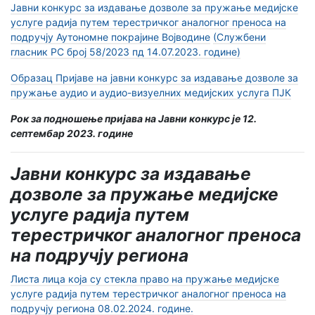
Јавни конкурс за издавање дозволе за пружање медијске
услуге радија путем терестричког аналогног преноса на
подручју Аутономне покрајине Војводине
(Службени
гласник РС број 58/2023 пд 14.07.2023. године)
Образац Пријаве на јавни конкурс за издавање дозволe за
пружање аудио и аудио-визуелних медијских услуга ПЈК
Рок за подношење пријава на Јавни конкурс је 12.
септембар 2023. године
Јавни конкурс за издавање
дозволе за пружање медијске
услуге радија путем
терестричког аналогног преноса
на подручју региона
Листа лица која су стекла право на пружање медијске
услуге радија путем терестричког аналогног преноса на
подручју региона 08.02.2024. године.