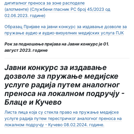
дигиталног преноса за зоне расподеле
(алотменте)
(Службени гласник РС број 45/2023 од
02.06.2023. године)
Образац Пријаве на јавни конкурс за издавање дозволe за
пружање аудио и аудио-визуелних медијских услуга ПЈК
Рок за подношење пријава на Јавни конкурс је 01.
август 2023. године
Јавни конкурс за издавање
дозволе за пружање медијске
услуге радија путем аналогног
преноса на локалном подручју -
Блаце и Кучево
Листа лица која су стекла право на пружање медијске
услуге радија путем терестричког аналогног преноса на
локалном подручју - Кучево 08.02.2024. године.