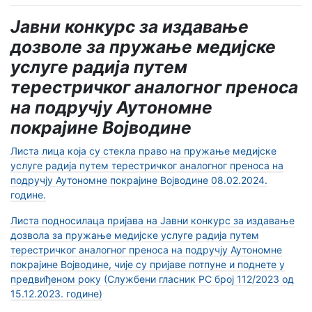
Јавни конкурс за издавање
дозволе за пружање медијске
услуге радија путем
терестричког аналогног преноса
на подручју Аутономне
покрајине Војводине
Листа лица која су стекла право на пружање медијске
услуге радија путем терестричког аналогног преноса на
подручју Аутономне покрајине Војводине 08.02.2024.
године.
Листа подносилаца пријава на Јавни конкурс за издавање
дозвола за пружање медијске услуге радија путем
терестричког аналогног преноса на подручју Аутономне
покрајине Војводине, чије су пријаве потпуне и поднете у
предвиђеном року
(Службени гласник РС број 112/2023 од
15.12.2023. године)