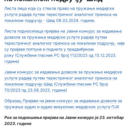
Листа лица која су стекла право на пружање медијске
услуге радија путем терестричког аналогног преноса на
локалном подручју - Шид 08.02.2024. године.
Листа подносилаца пријава на Јавни конкурс за издавање
дозвола за пружање медијске услуге радија путем
терестричког аналогног преноса на локалном подручју, чије
су пријаве потпуне и поднете у предвиђеном
року
(Службени гласник РС број 112/2023 од 15.12.2023.
године)
Јавни конкурс за издавање дозволе за пружање медијске
услуге радија путем терестричког аналогног преноса на
локалном подручју-Шид
(Службени гласник РС број
70/2023 пд 23.08.2023. године)
Образац Пријаве на јавни конкурс за издавање дозволe за
пружање аудио и аудио-визуелних медијских услуга ПЈК
Рок за подношење пријава на Јавни конкурс је 23. октобар
2023. године