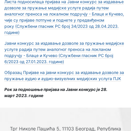
Листа подносилаца пријава на Јавни конкурс за издавање
дозволе за пружање медијске услуге радија путем
аналогног преноса на локалном подручју - Блаце и Кучево,
чије су пријаве потпуне и поднете у предвиђеном
року
(Службени гласник РС број 34/2023 од 28.04.2023.
године)
Јавни конкурс за издавање дозволе за пружање медијске
услуге радија путем аналогног преноса на локланом
подручју - Блаце и Кучево
(Службени гласник РС број
6/2023 од 27.01.2023. године)
Образац Пријаве на јавни конкурс за издавање дозволe за
пружање аудио и аудио-визуелних медијских услуга ПЈК
Рок за подношење пријава на Јавни конкурс је 28.
март 2023. године
Трг Николе Пашића 5, 11103 Београд, Република