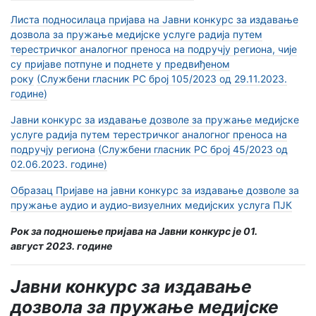
Листа подносилаца пријава на Јавни конкурс за издавање
дозвола за пружање медијске услуге радија путем
терестричког аналогног преноса на подручју региона, чије
су пријаве потпуне и поднете у предвиђеном
року
(Службени гласник РС број 105/2023 од 29.11.2023.
године)
Јавни конкурс за издавање дозволе за пружање медијске
услуге радија путем терестричког аналогног преноса на
подручју региона
(Службени гласник РС број 45/2023 од
02.06.2023. године)
Образац Пријаве на јавни конкурс за издавање дозволe за
пружање аудио и аудио-визуелних медијских услуга ПЈК
Рок за подношење пријава на Јавни конкурс је 01.
август 2023. године
Јавни конкурс за издавање
дозвола за пружање медијске