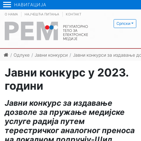
НАВИГАЦИЈА
О НАМА
НАЈЧЕШЋА ПИТАЊА
КОНТАКТ
Српски
Одлуке
Јавни конкурси
Јавни конкурси за издавање д
Јавни конкурс у 2023.
години
Јавни конкурс за издавање
дозволе за пружање медијске
услуге радија путем
терестричког аналогног преноса
на локалном подручју-Шид