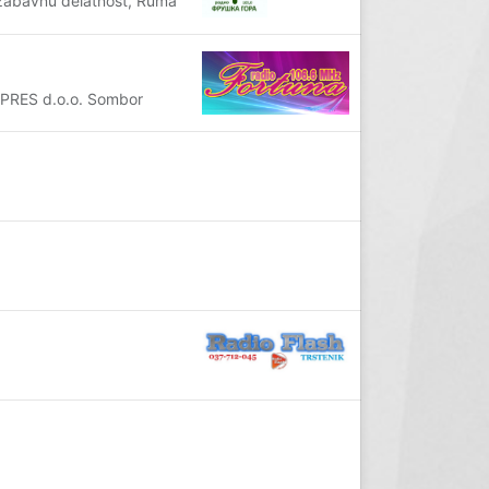
 zabavnu delatnost, Ruma
 PRES d.o.o. Sombor