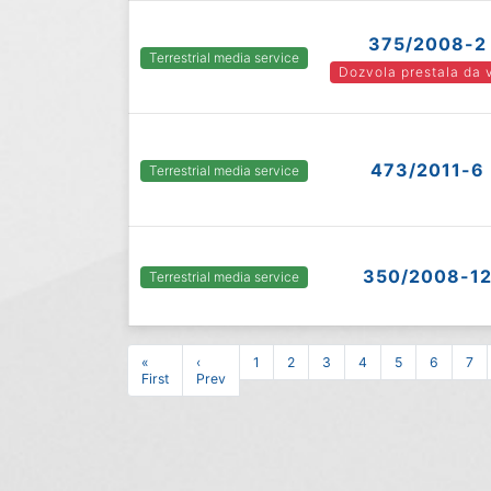
375/2008-2
Terrestrial media service
Dozvola prestala da 
473/2011-6
Terrestrial media service
350/2008-1
Terrestrial media service
«
‹
1
2
3
4
5
6
7
First
Prev