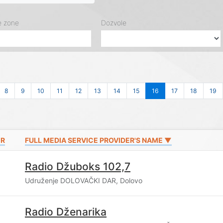
e zone
Dozvole
8
9
10
11
12
13
14
15
16
17
18
19
ER
FULL MEDIA SERVICE PROVIDER'S NAME ▼
Radio Džuboks 102,7
Udruženje DOLOVAČKI DAR, Dolovo
Radio Dženarika