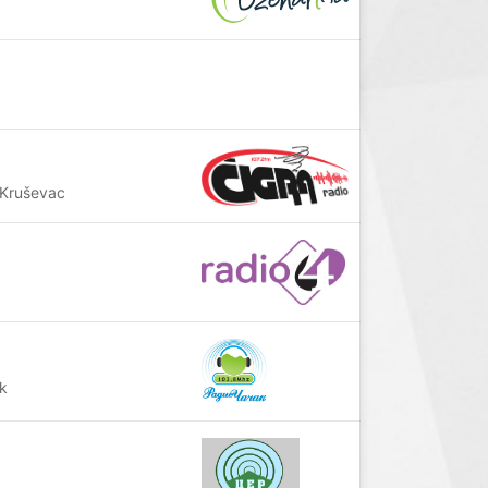
 Kruševac
k