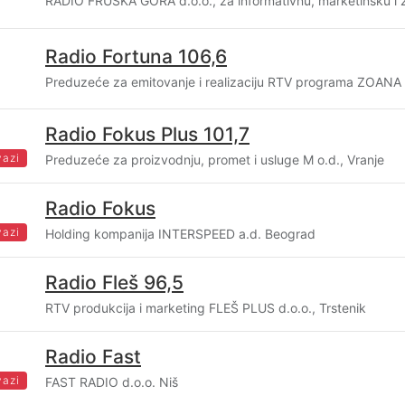
RADIO FRUŠKA GORA d.o.o., za informativnu, marketinšku i
Radio Fortuna 106,6
Preduzeće za emitovanje i realizaciju RTV programa ZOANA
Radio Fokus Plus 101,7
vazi
Preduzeće za proizvodnju, promet i usluge M o.d., Vranje
Radio Fokus
vazi
Holding kompanija INTERSPEED a.d. Beograd
Radio Fleš 96,5
RTV produkcija i marketing FLEŠ PLUS d.o.o., Trstenik
Radio Fast
vazi
FAST RADIO d.o.o. Niš