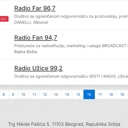
Radio Far 96,7
Društvo sa ograničenom odgovornošću za proizvodnju, prome
vazi
DANELLI, Alibunar
Radio Fan 94,7
Preduzeće za radiodifuziju, marketing i usluge BROADCAST
Bajina Bašta
Radio Užice 99,2
2
Društvo sa ograničenom odgovornošću VESTI I RADIO, Užic
8
9
10
11
12
13
14
15
16
17
18
19
Trg Nikole Pašića 5, 11103 Beograd, Republika Srbija