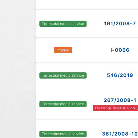
191/2008-7
Terrestrial media service
I-0006
Internet
546/2019
Terrestrial media service
267/2008-1
Terrestrial media service
Dozvola prestala da 
381/2008-10
Terrestrial media service