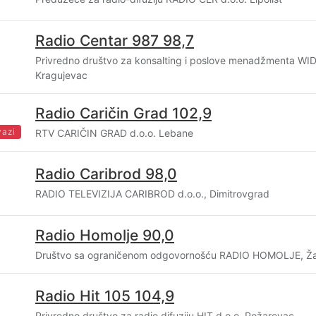
Radio Centar 987 98,7
Privredno društvo za konsalting i poslove menadžmenta W
Kragujevac
Radio Caričin Grad 102,9
vazi
RTV CARIČIN GRAD d.o.o. Lebane
Radio Caribrod 98,0
RADIO TELEVIZIJA CARIBROD d.o.o., Dimitrovgrad
Radio Homolje 90,0
Društvo sa ograničenom odgovornošću RADIO HOMOLJE, Ž
Radio Hit 105 104,9
Privredno društvo za radio difuziju HIT d.o.o. Požarevac