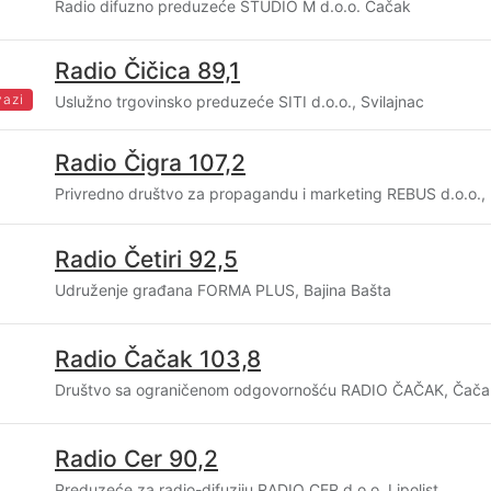
Radio difuzno preduzeće STUDIO M d.o.o. Čačak
Radio Čičica 89,1
vazi
Uslužno trgovinsko preduzeće SITI d.o.o., Svilajnac
Radio Čigra 107,2
Privredno društvo za propagandu i marketing REBUS d.o.o.,
Radio Četiri 92,5
Udruženje građana FORMA PLUS, Bajina Bašta
Radio Čačak 103,8
Društvo sa ograničenom odgovornošću RADIO ČAČAK, Čača
Radio Cer 90,2
Preduzeće za radio-difuziju RADIO CER d.o.o. Lipolist