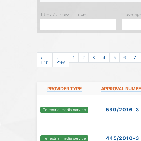
Title / Approval number
Coverag
«
‹
1
2
3
4
5
6
7
First
Prev
PROVIDER TYPE
APPROVAL NUMB
539/2016-3
Terrestrial media service
445/2010-3
Terrestrial media service