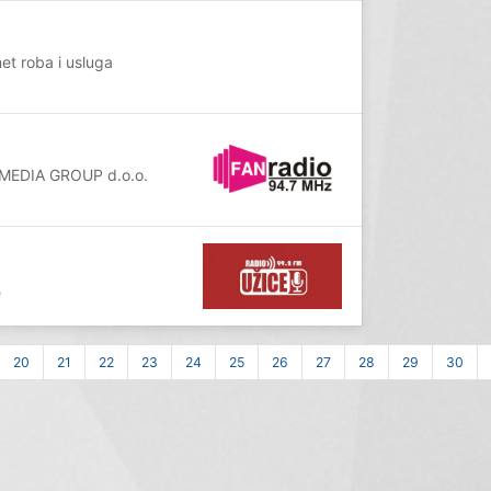
t roba i usluga
 MEDIA GROUP d.o.o.
e
20
21
22
23
24
25
26
27
28
29
30