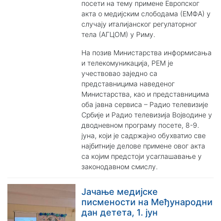
посети на тему примене Европског
акта о медијским слободама (ЕМФА) у
случају италијанског регулаторног
тела (АГЦОМ) у Риму.
На позив Министарства информисања
и телекомуникација, РЕМ је
учествовао заједно са
представницима наведеног
Министарства, као и представницима
оба јавна сервиса – Радио телевизије
Србије и Радио телевизија Војводине у
дводневном програму посете, 8-9.
јуна, који је садржајно обухватио све
најбитније делове примене овог акта
са којим предстоји усаглашавање у
законодавном смислу.
Јачање медијске
писмености на Међународни
дан детета, 1. јун