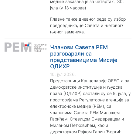
медије заказана је за четвртак, 30.
јула (у 13 часова)
Главне тачке дневног реда су избор
председника/це Савета и његовог/
њеног заменика.
Чланови Савета РЕМ
разговарали са
представницима Мисије
ОДИХР
10. јул 2026.
Представници Канцеларије ОЕБС-а за
демократске институције и људска
права (ОДИХР) састали су се 9. јула, у
просторијама Регулаторне агенције за
електронске медије (PEM), са
члановима Савета РЕМ Милошем
Гарићем, Стевицом Смедеревцем и
Миланом Петковићем, као и
директорком Рајком Галин Ћертић.