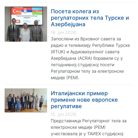
Посета колега из
регулаторних тела Турске и
Азербејџана
19. јун 2026.
Запослени из Врховног савета за
радио и телевизију Републике Турске
(RTUK) и Аудиовизуелног савета
Азербејџана (ACRA) боравили су у
петодневној студијској посети
Регулаторном телу за електронске
медије (РЕМ).
Италијански пример
примене нове европске
регулативе
12. јун 2026.
Представница Регулаторног тела за
електронске медије (РЕМ)
учествовала је у ТАИЕX студијској