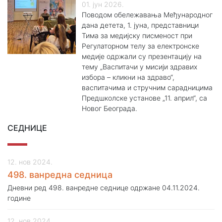
01. јун 2026.
Поводом обележавања Међународног
дана детета, 1. јуна, представници
Тима за медијску писменост при
Регулаторном телу за електронске
медије одржали су презентацију на
тему „Васпитачи у мисији здравих
избора – кликни на здраво“,
васпитачима и стручним сарадницима
Предшколске установе „11. април“, са
Новог Београда.
СЕДНИЦЕ
12. нов 2024.
498. ванредна седница
Дневни ред 498. ванредне седнице одржане 04.11.2024.
године
12. нов 2024.