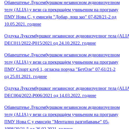
Обавештење Луксембуршком независном аудиовизуелном
телу (ALIA) у вези са прекршајем учињеним на пpограму
ПМУ Нова С, у емисији "Добар, лош зао" 07-828/21-2 од
10.05.2021. године
Одлука Луксембуршког независног аудиовизуелног тела (ALI
DEC011/2022-P015/2021 од 24.10.2022. године
Обавештење Луксембуршком независном аудиовизуелном
телу (ALIA) у вези са прекршајем учињеним на пpограму
ПМУ Спорт клуб 1, огласна порука "БетОле" 07-61/21-2
од 25.01.2021. године
Одлука Луксембуршког независног аудиовизуелног тела (ALI
DEC004/2022-P006/2021 од 14.03.2022. године
Обавештење Луксембуршком независном аудиовизуелном
телу (ALIA) у вези са прекршајем учињеним на пpограму
ПМУ Нова С у емисији "Ментално разгибавање" 05-
1998/20/21-5 од 26.02.2021. године