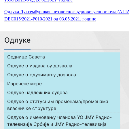
Одлука Луксембуршког независног аудиовизуелног тела (ALI
DEC015/2021-P010/2021 од 03.05.2021. године
Одлуке
Седнице Савета
Одлуке о издавању дозвола
Одлуке о одузимању дозвола
Изречене мере
Одлуке надлежних судова
Одлуке о статусним променама/променама
власничке структуре
Одлуке о именовању чланова УО ЈМУ Радио-
телевизија Србије и ЈМУ Радио-телевизија