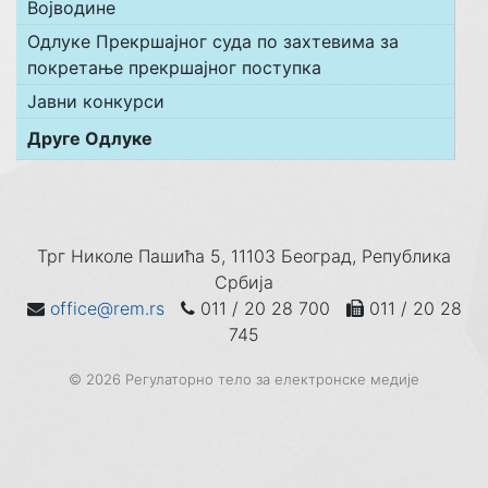
Војводине
Одлуке Прекршајног суда по захтевима за
покретање прекршајног поступка
Јавни конкурси
Друге Одлуке
Трг Николе Пашића 5, 11103 Београд, Република
Србија
office@rem.rs
011 / 20 28 700
011 / 20 28
745
© 2026 Регулаторно тело за електронске медије