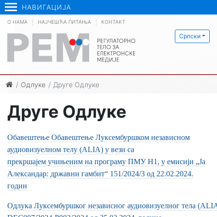
НАВИГАЦИЈА
О НАМА
НАЈЧЕШЋА ПИТАЊА
КОНТАКТ
Српски
Одлуке
Друге Одлуке
Друге Одлуке
Обавештење Обавештење Луксембуршком независном
аудиовизуелном телу (ALIA) у вези са
прекршајем учињеним на пpограму ПМУ Н1, у емисији „Ја
Александар: државни гамбит“ 151/2024/3 од 22.02.2024.
годин
Одлука Луксембуршког независног аудиовизуелног тела (ALI