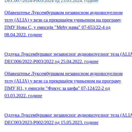
DEC007/2024-P003/2024 од 25.03.2024. године
Обавештење Луксембуршком независном аудиовизуелном
телу (ALIA) у вези са прекршајем учињеним на пpограму
ПМУ Нова С, у емисији "Међу нама" 07-653/22-4 од
08.04.2022. године
Одлука Луксембуршког независног аудиовизуелног тела (ALI
DEC006/2022-P003/2022 од 25.04.2022. године
Обавештење Луксембуршком независном аудиовизуелном
телу (ALIA) у вези са прекршајем учињеним на пpограму
ПМУ Н1, у емисији "Фикус за шефа" 07-124/22-2 од
03.03.2022. године
Одлука Луксембуршког независног аудиовизуелног тела (ALI
DEC003/2023-P002/2022 од 15.05.2023. године