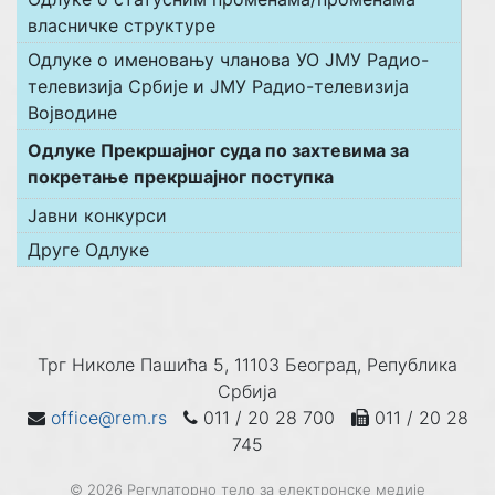
власничке структуре
Одлуке о именовању чланова УО ЈМУ Радио-
телевизија Србије и ЈМУ Радио-телевизија
Војводине
Одлуке Прекршајног суда по захтевима за
покретање прекршајног поступка
Јавни конкурси
Друге Одлуке
Трг Николе Пашића 5, 11103 Београд, Република
Србија
office@rem.rs
011 / 20 28 700
011 / 20 28
745
© 2026 Регулаторно тело за електронске медије