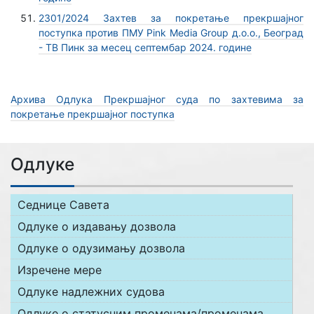
2301/2024 Захтев за покретање прекршајног
поступка против ПМУ Pink Media Group д.о.о., Београд
- ТВ Пинк за месец септембар 2024. године
Архива Одлука Прекршајног суда по захтевима за
покретање прекршајног поступка
Одлуке
Седнице Савета
Одлуке о издавању дозвола
Одлуке о одузимању дозвола
Изречене мере
Одлуке надлежних судова
Одлуке о статусним променама/променама