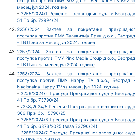
поступка против ПМУ Б92 д.о.о., Београд - ТВ Б92 за
месец јул 2024. године
-
2255/2024/1 Решење Прекршајниг суда у Београду
51 Пр.бр. 72994/24
2256/2024 Захтев за покретање прекршајног
поступка против ПМУ Телевизија Прва д.о.о., Београд
- ТВ Прва за месец јул 2024. године
2257/2024 Захтев за покретање прекршајног
поступка против ПМУ Pink Media Group д.о.о., Београд
- ТВ Пинк за месец јул 2024. године
2258/2024 Захтев за покретање прекршајног
поступка против ПМУ Happy TV д.о.о., Београд -
Nacionalna Happy TV за месец јул 2024. године
-
2258/2024/4 Пресуда Прекршајног суда у Београду
41 Пр.бр. 73790/24
-
2258/2024/5 Решење Прекршајног апелационог суда
309 Прж.бр. 15796/25
-
2258/2024/6 Пресуда Прекршајног суда у Београду
41 Пр.бр. 6873/2025 (веза 73790/24)
-
2258/2024/7 Пресуда Прекршајног апелациног суда
107 Прж.бр. 5811/26