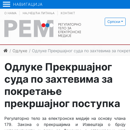
НАВИГАЦИЈА
О НАМА
НАЈЧЕШЋА ПИТАЊА
КОНТАКТ
Српски
Одлуке
Одлуке Прекршајног суда по захтевима за покре
Одлуке Прекршајног
суда по захтевима за
покретање
прекршајног поступка
Регулаторно тело за електронске медије на основу члана
179. Закона о прекршајима и Извештаја о броју