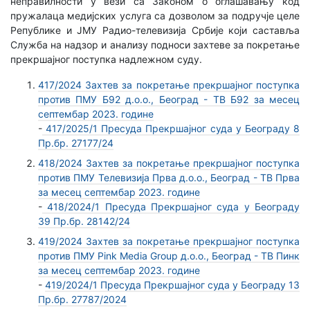
неправилности у вези са Законом о оглашавању код
пружалаца медијских услуга са дозволом за подручје целе
Републике и ЈМУ Радио-телевизија Србије који саставља
Служба на надзор и анализу подноси захтеве за покретање
прекршајног поступка надлежном суду.
417/2024 Захтев за покретање прекршајног поступка
против ПМУ Б92 д.о.о., Београд - ТВ Б92 за месец
септембар 2023. године
-
417/2025/1 Пресуда Прекршајног суда у Београду 8
Пр.бр. 27177/24
418/2024 Захтев за покретање прекршајног поступка
против ПМУ Телевизија Прва д.о.о., Београд - ТВ Прва
за месец септембар 2023. године
-
418/2024/1 Пресуда Прекршајног суда у Београду
39 Пр.бр. 28142/24
419/2024 Захтев за покретање прекршајног поступка
против ПМУ Pink Media Group д.о.о., Београд - ТВ Пинк
за месец септембар 2023. године
-
419/2024/1 Пресуда Прекршајног суда у Београду 13
Пр.бр. 27787/2024