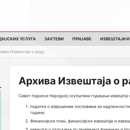
ДИЈСКИХ УСЛУГА
ЗАХТЕВИ
ПРИЈАВЕ
ИЗВЕШТАЈИ И
хива Извештаја о раду
Архива Извештаја о 
Савет подноси Народној скупштини годишњи извештај о
податке о извршеним пословима из надлежности 
години;
Финансијски план, финансијске извештаје и изве
извештај о одлукама по пријавама физичких и пр