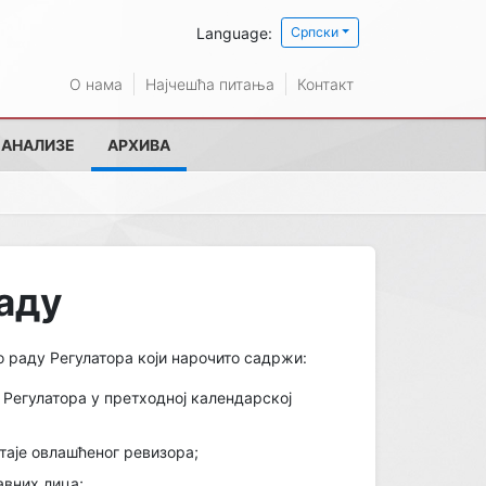
Language:
Српски
О нама
Најчешћа питања
Контакт
 АНАЛИЗЕ
АРХИВА
раду
 раду Регулатора који нарочито садржи:
Регулатора у претходној календарској
штаје овлашћеног ревизора;
авних лица;