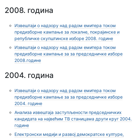
2008. година
Извештаји о надзору над радом емитера током
предизборне кампање за локалне, покрајинске и
републичке скупштинске изборе 2008. године
Извештаји о надзору над радом емитера током
предизборне кампање за за председничке изборе
2008.године
2004. година
Извештаји о надзору над радом емитера током
предизборне кампање за за председничке изборе
2004. године
Анализа извештаја заступљености председничких
кандидата на највећим ТВ станицама други круг 2004.
године
Електронски медији и развој демократске културе,