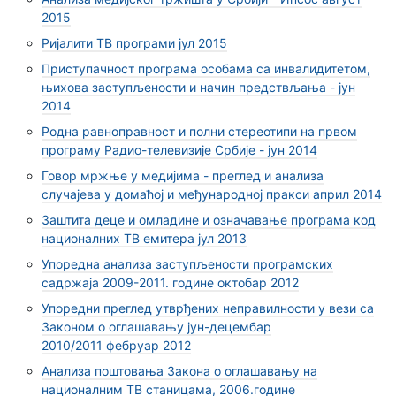
2015
Ријалити ТВ програми јул 2015
Приступачност програма особама са инвалидитетом,
њихова заступљености и начин предствљања - јун
2014
Родна равноправност и полни стереотипи на првом
програму Радио-телевизије Србије - јун 2014
Говор мржње у медијима - преглед и анализа
случајева у домаћој и међународној пракси април 2014
Заштитa деце и омладине и означавање програма код
националних ТВ емитера јул 2013
Упоредна анализа заступљености програмских
садржаја 2009-2011. године октобар 2012
Упоредни преглед утврђених неправилности у вези са
Законом о оглашавању јун-децембар
2010/2011 фебруар 2012
Aнализа поштовања Закона о оглашавању на
националним ТВ станицама, 2006.године