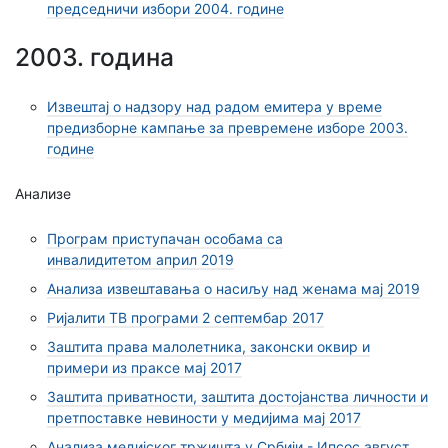
председничи избори 2004. године
2003. година
Извештај о надзору над радом емитера у време
предизборне кампање за превремене изборе 2003.
године
Анализе
Програм приступачан особама са
инвалидитетом април 2019
Анализа извештавања о насиљу над женама мај 2019
Ријалити ТВ програми 2 септембар 2017
Заштита права малолетника, законски оквир и
примери из праксе мај 2017
Заштита приватности, заштита достојанства личности и
претпоставке невиности у медијима мај 2017
Анализа медијског тржишта у Србији - Ипсос август