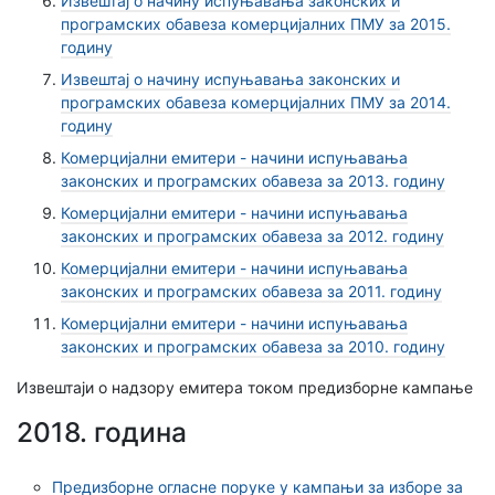
Извештај о начину испуњавања законских и
програмских обавеза комерцијалних ПМУ за 2015.
годину
Извештај о начину испуњавања законских и
програмских обавеза комерцијалних ПМУ за 2014.
годину
Комерцијални емитери - начини испуњавања
законских и програмских обавеза за 2013. годину
Комерцијални емитери - начини испуњавања
законских и програмских обавеза за 2012. годину
Комерцијални емитери - начини испуњавања
законских и програмских обавеза за 2011. годину
Комерцијални емитери - начини испуњавања
законских и програмских обавеза за 2010. годину
Извештаји о надзору емитера током предизборне кампање
2018. година
Предизборне огласне поруке у кампањи за изборе за