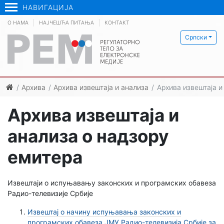
НАВИГАЦИЈА
О НАМА
НАЈЧЕШЋА ПИТАЊА
КОНТАКТ
Српски
Архива
Архива извештаја и анализа
Архива извештаја и
Архива извештаја и
анализа о надзору
емитера
Извештаји о испуњавању законских и програмских обавеза
Радио-телевизије Србије
Извештај о начину испуњавања законских и
програмских обавеза ЈМУ Радио-телевизија Србије за