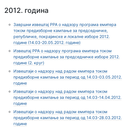
2012. година
Завршни извештај РРА о надзору програма емитера
током предизборне кампање за председничке,
републичке, покрајинске и локалне изборе 2012.
године (14.03-20.05.2012. године)
Извештај РРА о надзору програма емитера током
предизборне кампање за председничке изборе 2012.
године (2. круг)
Извештаји о надзору над радом емитера током
предизборне кампање за период од 14.03-03.05.2012.
године
Извештаји о надзору над радом емитера током
предизборне кампање за период од 14.03-14.04.2012.
године
Извештаји о надзору над радом емитера током
предизборне кампање за период од 14.03-28.03.2012.
године