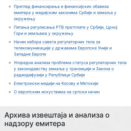
Преглед финансирања и финансијских обавеза
емитера у медијским законима Србије и земаља у
окружењу
Питања регулисања РТВ претплате у Србији, Црној
Гори и земљама у окружењу
Начин избора савета регулаторних тела за
телекомуникације у државама Европске Уније и
Западне Европе
Упоредна анализа проблема статуса регулаторних тела
у законодавству земаља у транзицији и Закона о
радиодифузији у Републици Србији
Електронски медији на Косову и Метохији
О европским искуствима на српски начин
Архива извештаја и анализа о
надзору емитера