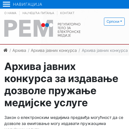
НАВИГАЦИЈА
О НАМА
НАЈЧЕШЋА ПИТАЊА
КОНТАКТ
Српски
Архива
Архива јавних конкурса
Архива јавних конкурс
Архива јавних
конкурса за издавање
дозволе пружање
медијске услуге
Закон о електронским медијима предвиђа могућност да се
дозволе за емитовање могу издавати пружаоцима