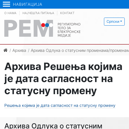
НАВИГАЦИЈА
О НАМА
НАЈЧЕШЋА ПИТАЊА
КОНТАКТ
Српски
Архива
Архива Одлука о статусним променама/променам
Архива Решења којима
је дата сагласност на
статусну промену
Решења којима је дата сагласност на статусну промену
Архива Одлука о статусним