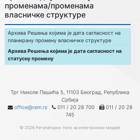
променама/променама
власничке структуре
Архива Решења којима је дата сагласност на
планирану промену власничке структуре
Архива Решења којима је дата сагласност на
статусну промену
Трг Николе Пашића 5, 11103 Београд, Република
Србија
office@rem.rs
011 / 20 28 700
011 / 20 28
745
© 2026 Регулаторно тело за електронске медије