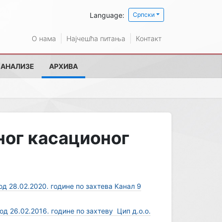
Language:
Српски
О нама
Најчешћа питања
Контакт
 АНАЛИЗЕ
АРХИВА
ног касационог
д 28.02.2020. године по зaхтева Канал 9
д 26.02.2016. године по захтеву Цип д.о.о.