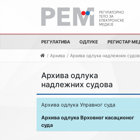
РЕГУЛАТИВА
ОДЛУКЕ
РЕГИСТАР МЕ
Архива
Архива одлука надлежних судов
Архива одлука
надлежних судова
Архива одлука Управног суда
Архива одлука Врховног касационог
суда