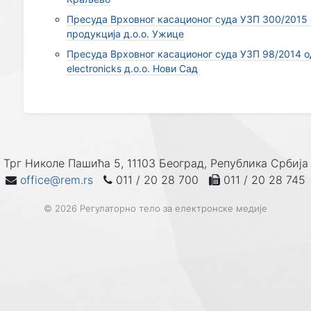
Пресуда Врховног касационог суда УЗП 300/2015 о
продукција д.о.о. Ужице
Пресуда Врховног касационог суда УЗП 98/2014 од 
electronicks д.о.о. Нови Сад
Трг Николе Пашића 5, 11103 Београд, Република Србија
office@rem.rs
011 / 20 28 700
011 / 20 28 745
© 2026 Регулаторно тело за електронске медије