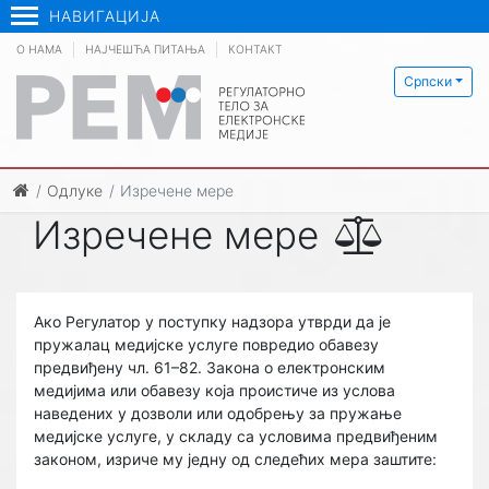
НАВИГАЦИЈА
О НАМА
НАЈЧЕШЋА ПИТАЊА
КОНТАКТ
Српски
Одлуке
Изречене мере
Изречене мере
Ако Регулатор у поступку надзора утврди да је
пружалац медијске услуге повредио обавезу
предвиђену чл. 61–82. Закона о електронским
медијима или обавезу која проистиче из услова
наведених у дозволи или одобрењу за пружање
медијске услуге, у складу са условима предвиђеним
законом, изриче му једну од следећих мера заштите: