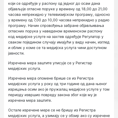
који се одређује у распону од једног до осам дана
објављује огласне поруке у времену од 18,00 до 21,00
часова непрекидно у телевизијском програму, односно
у времену од 7,00 до 10,00 часова непрекидно у радио
програму. Начин спровођења забране објављивања
огласних порука у наведеном временском распону
код медијске услуге на захтев одређује Регулатор у
сваком поједином случају имајући у виду начин, изглед
и облик у коме се та медијска услуга чини доступном
јавности.
Изречена мера заштите уписује се у Регистар
медијских услуга.
Изречена мера опомене брише се из Регистра
медијских услуга у року од три године од дана њеног
изрицања осим ако је пружалац медијске услуге у том
периоду извршио повреду закона због које му је
изречена мера заштите.
Остале изречене мере се не бришу из Регистра
медијских услуга, а узимају се у обзир ако су изречене