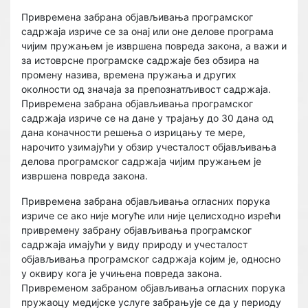
Привремена забрана објављивања програмског
садржаја изриче се за онај или оне делове програма
чијим пружањем је извршена повреда закона, а важи и
за истоврсне програмске садржаје без обзира на
промену назива, времена пружања и других
околности од значаја за препознатљивост садржаја.
Привремена забрана објављивања програмског
садржаја изриче се на дане у трајању до 30 дана од
дана коначности решења о изрицању те мере,
нарочито узимајући у обзир учесталост објављивања
делова програмског садржаја чијим пружањем је
извршена повреда закона.
Привремена забрана објављивања огласних порука
изриче се ако није могуће или није целисходно изрећи
привремену забрану објављивања програмског
садржаја имајући у виду природу и учесталост
објављивања програмског садржаја којим је, односно
у оквиру кога је учињена повреда закона.
Привременом забраном објављивања огласних порука
пружаоцу медијске услуге забрањује се да у периоду