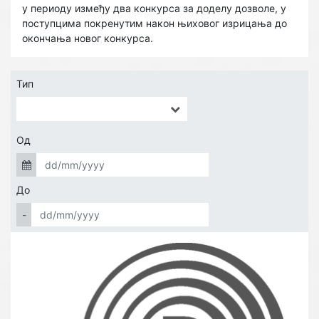
у периоду између два конкурса за доделу дозволе, у
поступцима покренутим након њиховог изрицања до
окончања новог конкурса.
Тип
Од
До
-