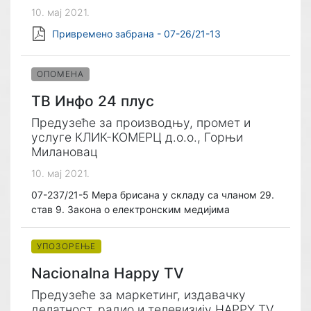
10. мај 2021.
Привремено забрана - 07-26/21-13
ОПОМЕНА
ТВ Инфо 24 плус
Предузеће за производњу, промет и
услуге КЛИК-КОМЕРЦ д.о.о., Горњи
Милановац
10. мај 2021.
07-237/21-5 Мера брисана у складу са чланом 29.
став 9. Закона о електронским медијима
УПОЗОРЕЊЕ
Nacionalna Happy TV
Предузеће за маркетинг, издавачку
делатност, радио и телевизију HAPPY TV