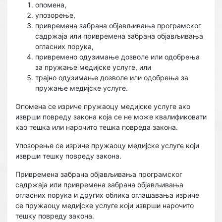
опомена,
упозорење,
привремена забрана објављивања програмског
садржаја или привремена забрана објављивања
огласних порука,
привремено одузимање дозволе или одобрења
за пружање медијске услуге, или
трајно одузимање дозволе или одобрења за
пружање медијске услуге.
Опомена се изриче пружаоцу медијске услуге ако
изврши повреду закона која се не може квалификовати
као тешка или нарочито тешка повреда закона.
Упозорење се изриче пружаоцу медијске услуге који
изврши тешку повреду закона.
Привремена забрана објављивања програмског
садржаја или привремена забрана објављивања
огласних порука и других облика оглашавања изриче
се пружаоцу медијске услуге који изврши нарочито
тешку повреду закона.