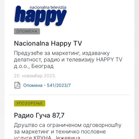
ОПОМЕНА
Nacionalna Happy TV
Предузеће за маркетинг, издавачку
делатност, радио и телевизију HAPPY TV
д.о.о., Београд
20. новембар 2023.
Опомена - 541/2023/7
УПОЗОРЕЊЕ
Радио Гуча 87,7
Друштво са ограниченом одговорношћу
за маркетинг и техничко пословне
услуге КРУНА, Јежевица