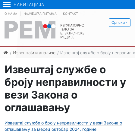
НАВИГАЦИЈА
О НАМА
НАЈЧЕШЋА ПИТАЊА
КОНТАКТ
Српски
Извештаји и анализе
Извештај службе о броју неправилн
Извештај службе о
броју неправилности у
вези Закона о
оглашавању
Извештај службе о броју неправилности у вези Закона о
оглашавању за месец октобар 2024. године