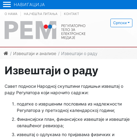
НАВИГАЦИЈА
О НАМА
НАЈЧЕШЋА ПИТАЊА
КОНТАКТ
Српски
Извештаји и анализе
Извештаји о раду
Извештаји о раду
Савет подноси Народној скупштини годишњи извештај о
раду Регулатора који нарочито садржи:
податке о извршеним пословима из надлежности
Регулатора у претходној календарској години;
Финансијски план, финансијске извештаје и извештаје
овлашћеног ревизора;
извештај о одлукама по пријавама физичких и