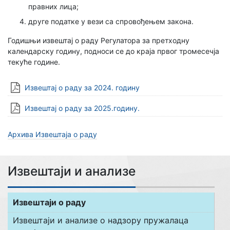
правних лица;
друге податке у вези са спровођењем закона.
Годишњи извештај о раду Регулатора за претходну
календарску годину, подноси се до краја првог тромесечја
текуће године.
Извештај о раду за 2024. годину
Извештај о раду за 2025.годину.
Архива Извештаја о раду
Извештаји и анализе
Извештаји о раду
Извештаји и анализе о надзору пружалаца