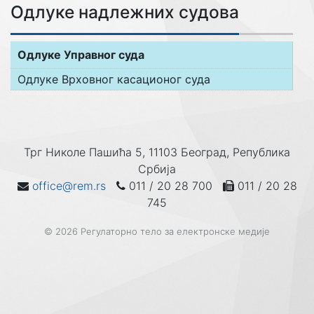
Одлуке надлежних судова
Одлуке Управног суда
Одлуке Врховног касационог суда
Трг Николе Пашића 5, 11103 Београд, Република
Србија
office@rem.rs
011 / 20 28 700
011 / 20 28
745
© 2026 Регулаторно тело за електронске медије