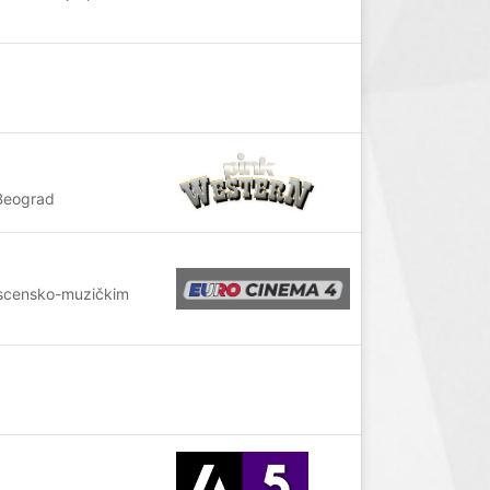
Beograd
 scensko-muzičkim