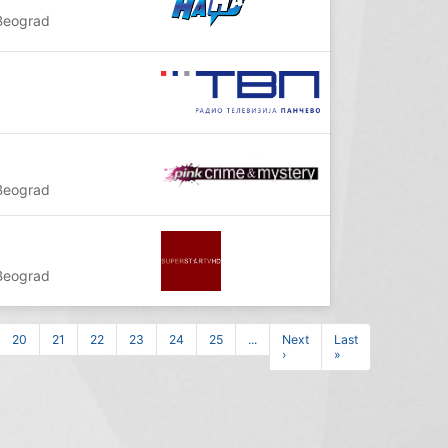
Beograd
Beograd
Beograd
20
21
22
23
24
25
...
Next
Last
›
»