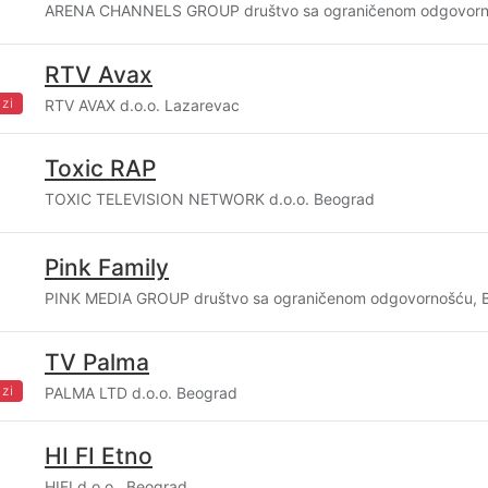
ARENA CHANNELS GROUP društvo sa ograničenom odgovorn
RTV Avax
zi
RTV AVAX d.o.o. Lazarevac
Toxic RAP
TOXIC TELEVISION NETWORK d.o.o. Beograd
Pink Family
PINK MEDIA GROUP društvo sa ograničenom odgovornošću, 
TV Palma
zi
PALMA LTD d.o.o. Beograd
HI FI Etno
HIFI d.o.o., Beograd