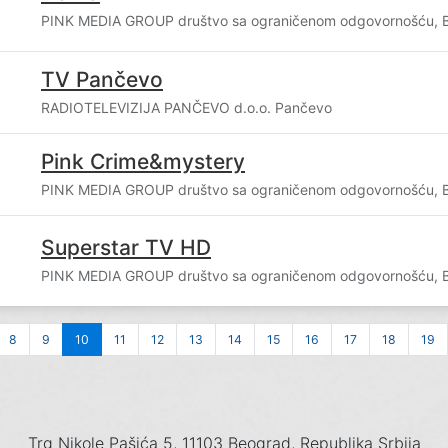
PINK MEDIA GROUP društvo sa ograničenom odgovornošću, 
TV Pančevo
RADIOTELEVIZIJA PANČEVO d.o.o. Pančevo
Pink Crime&mystery
PINK MEDIA GROUP društvo sa ograničenom odgovornošću, 
Superstar TV HD
PINK MEDIA GROUP društvo sa ograničenom odgovornošću, 
8
9
10
11
12
13
14
15
16
17
18
19
Trg Nikole Pašića 5, 11103 Beograd, Republika Srbija