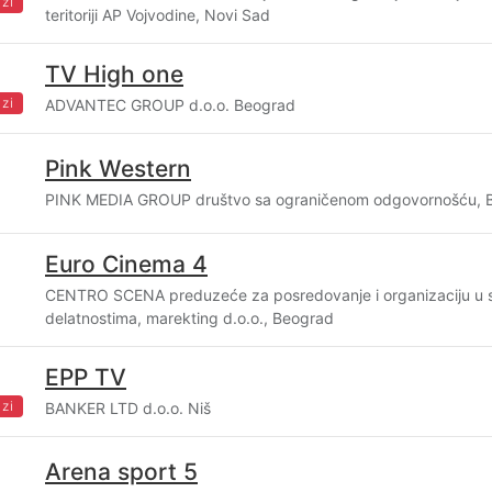
zi
teritoriji AP Vojvodine, Novi Sad
TV High one
zi
ADVANTEC GROUP d.o.o. Beograd
Pink Western
PINK MEDIA GROUP društvo sa ograničenom odgovornošću, 
Euro Cinema 4
CENTRO SCENA preduzeće za posredovanje i organizaciju u
delatnostima, marekting d.o.o., Beograd
EPP TV
zi
BANKER LTD d.o.o. Niš
Arena sport 5