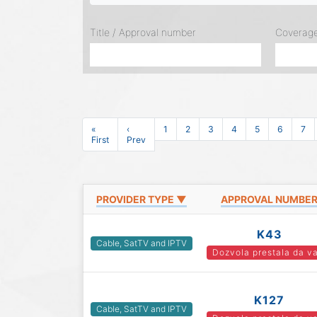
Title / Approval number
Coverag
«
‹
1
2
3
4
5
6
7
First
Prev
PROVIDER TYPE ▼
APPROVAL NUMBE
K43
Cable, SatTV and IPTV
Dozvola prestala da va
K127
Cable, SatTV and IPTV