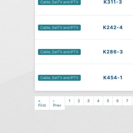
K311-3
Cable, SatTV and IPTV
K242-4
Cable, SatTV and IPTV
K286-3
Cable, SatTV and IPTV
K454-1
Cable, SatTV and IPTV
«
‹
1
2
3
4
5
6
7
First
Prev