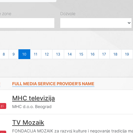
e zone
Dozvole
8
9
10
11
12
13
14
15
16
17
18
19
R
FULL MEDIA SERVICE PROVIDER'S NAME
MHC televizija
zi
MHC d.o.o. Beograd
TV Mozaik
FONDACIJA MOZAIK za razvoj kulture i negovanje tradicija ma