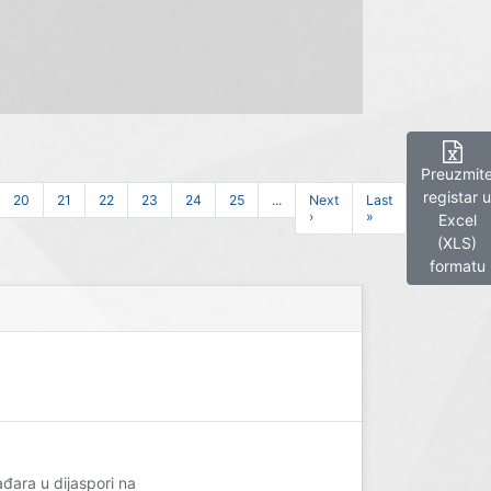
Preuzmit
registar u
20
21
22
23
24
25
...
Next
Last
›
»
Excel
(XLS)
formatu
đara u dijaspori na