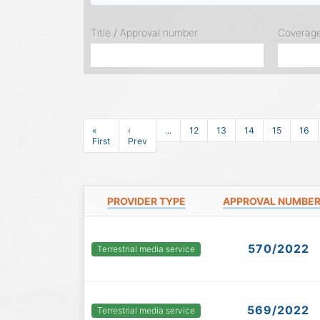
Title / Approval number
Coverag
«
‹
...
12
13
14
15
16
First
Prev
PROVIDER TYPE
APPROVAL NUMBE
570/2022
Terrestrial media service
569/2022
Terrestrial media service