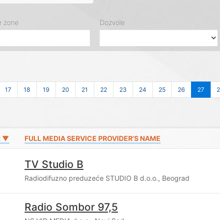
e zone
Dozvole
17
18
19
20
21
22
23
24
25
26
27
R ▼
FULL MEDIA SERVICE PROVIDER'S NAME
TV Studio B
Radiodifuzno preduzeće STUDIO B d.o.o., Beograd
Radio Sombor 97,5