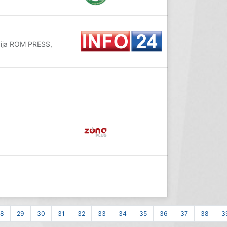
edija ROM PRESS,
28
29
30
31
32
33
34
35
36
37
38
3