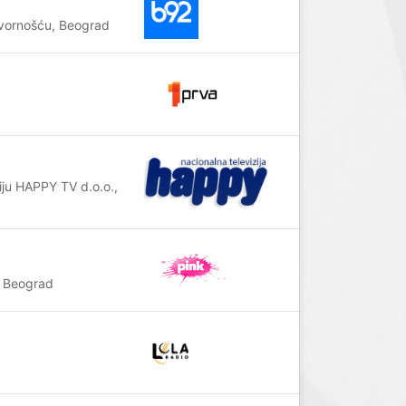
vornošću, Beograd
iju HAPPY TV d.o.o.,
 Beograd