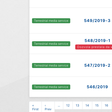
549/2019-3
Terrestrial media service
548/2019-1
Terrestrial media service
Dozvola prestala da 
547/2019-2
Terrestrial media service
546/2019
Terrestrial media service
«
‹
...
12
13
14
15
16
First
Prev