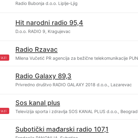
Radio Bubonja d.o.o. Liplje-Ljig
Hit narodni radio 95,4
D.o.o. RADIO 9, Kragujevac
Radio Rzavac
vazi
Milena Vučetić PR agencija za bežične telekomunikacije PU
Radio Galaxy 89,3
Privredno društvo RADIO GALAXY 2018 d.o.o., Lazarevac
Sos kanal plus
vazi
Televizija sporta i zdravlja SOS KANAL PLUS d.o.o., Beograd
Subotički mađarski radio 107,1
Fondacija PANONIJA, Subotica