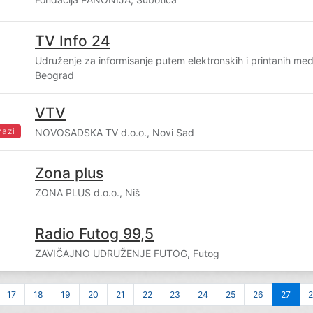
TV Info 24
Udruženje za informisanje putem elektronskih i printanih m
Beograd
VTV
vazi
NOVOSADSKA TV d.o.o., Novi Sad
Zona plus
ZONA PLUS d.o.o., Niš
Radio Futog 99,5
ZAVIČAJNO UDRUŽENJE FUTOG, Futog
17
18
19
20
21
22
23
24
25
26
27