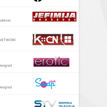
ruševac
LE NETWORK
Beograd
Beograd