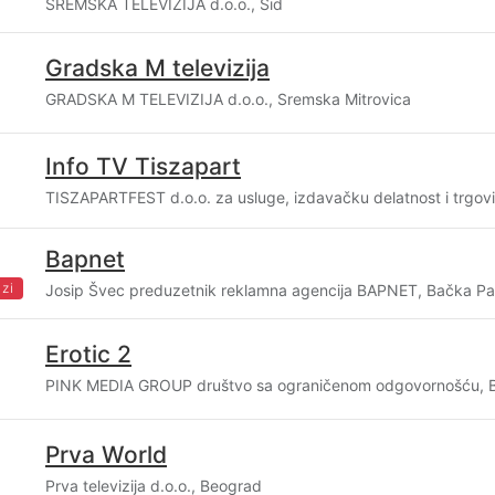
SREMSKA TELEVIZIJA d.o.o., Šid
Gradska M televizija
GRADSKA M TELEVIZIJA d.o.o., Sremska Mitrovica
Info TV Tiszapart
TISZAPARTFEST d.o.o. za usluge, izdavačku delatnost i trgovi
Bapnet
zi
Josip Švec preduzetnik reklamna agencija BAPNET, Bačka Pa
Erotic 2
PINK MEDIA GROUP društvo sa ograničenom odgovornošću, 
Prva World
Prva televizija d.o.o., Beograd