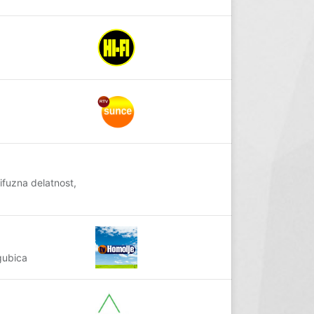
ifuzna delatnost,
gubica