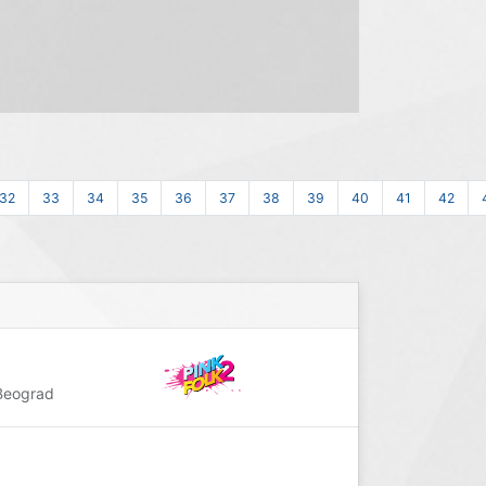
32
33
34
35
36
37
38
39
40
41
42
Beograd