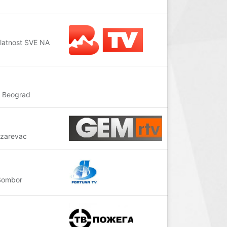
elatnost SVE NA
. Beograd
azarevac
 Sombor