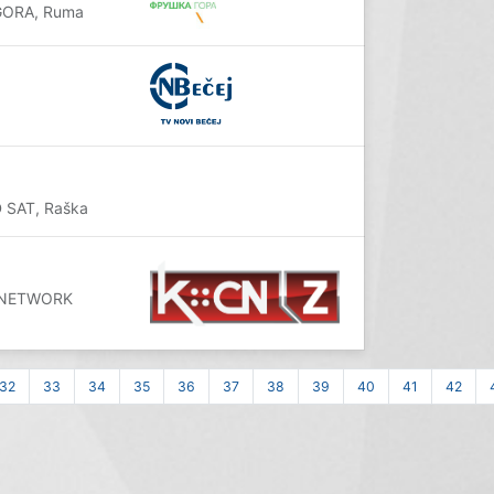
 GORA, Ruma
D SAT, Raška
LE NETWORK
32
33
34
35
36
37
38
39
40
41
42