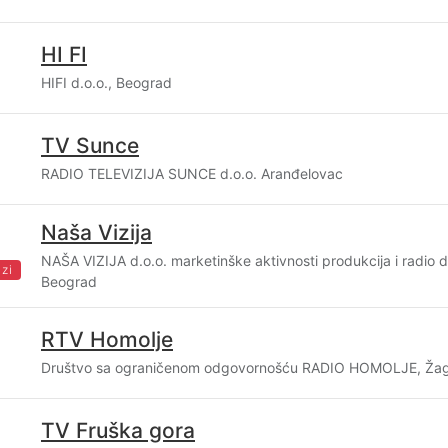
HI FI
HIFI d.o.o., Beograd
TV Sunce
RADIO TELEVIZIJA SUNCE d.o.o. Aranđelovac
Naša Vizija
NAŠA VIZIJA d.o.o. marketinške aktivnosti produkcija i radio d
zi
Beograd
RTV Homolje
Društvo sa ograničenom odgovornošću RADIO HOMOLJE, Ža
TV Fruška gora