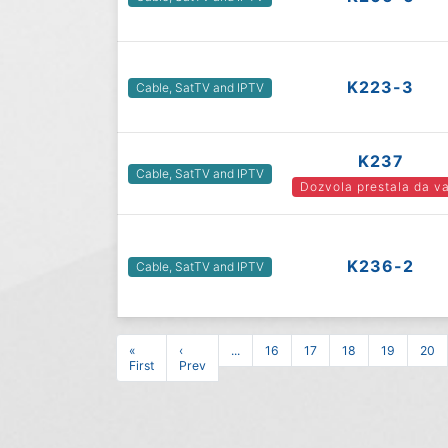
K223-3
Cable, SatTV and IPTV
K237
Cable, SatTV and IPTV
Dozvola prestala da va
K236-2
Cable, SatTV and IPTV
«
‹
...
16
17
18
19
20
First
Prev