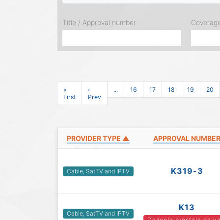
Title / Approval number
Coverag
«
‹
...
16
17
18
19
20
First
Prev
PROVIDER TYPE ▲
APPROVAL NUMBE
K319-3
Cable, SatTV and IPTV
K13
Cable, SatTV and IPTV
Dozvola prestala da va