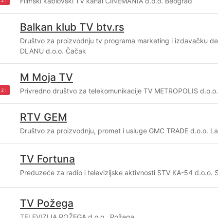
Filmski kablovski TV kanal CINEMANIA d.o.o. Beograd
Balkan klub TV btv.rs
Društvo za proizvodnju tv programa marketing i izdavačku d
DLANU d.o.o. Čačak
M Moja TV
zi
Privredno društvo za telekomunikacije TV METROPOLIS d.o.o
RTV GEM
Društvo za proizvodnju, promet i usluge GMC TRADE d.o.o. L
TV Fortuna
Preduzeće za radio i televizijske aktivnosti STV KA-54 d.o.o.
TV Požega
TELEVIZIJA POŽEGA d.o.o., Požega