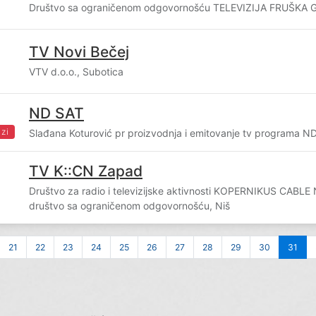
Društvo sa ograničenom odgovornošću TELEVIZIJA FRUŠKA
TV Novi Bečej
VTV d.o.o., Subotica
ND SAT
zi
Slađana Koturović pr proizvodnja i emitovanje tv programa N
TV K::CN Zapad
Društvo za radio i televizijske aktivnosti KOPERNIKUS CAB
društvo sa ograničenom odgovornošću, Niš
21
22
23
24
25
26
27
28
29
30
31