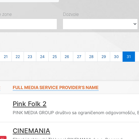
e zone
Dozvole
21
22
23
24
25
26
27
28
29
30
31
R
FULL MEDIA SERVICE PROVIDER'S NAME
Pink Folk 2
PINK MEDIA GROUP društvo sa ograničenom odgovornošću, 
CINEMANIA
zi