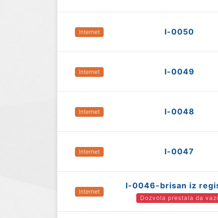
I-0050
Internet
I-0049
Internet
I-0048
Internet
I-0047
Internet
I-0046-brisan iz regi
Internet
Dozvola prestala da vaz