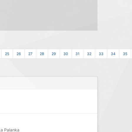
25
26
27
28
29
30
31
32
33
34
35
ka Palanka