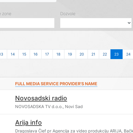
e zone
Dozvole
13
14
15
16
17
18
19
20
21
22
23
24
FULL MEDIA SERVICE PROVIDER'S NAME
Novosadski radio
NOVOSADSKA TV d.o.o., Novi Sad
Arija info
Dragoslava Čief pr Agencija za video produkciju ARIJA, Bač