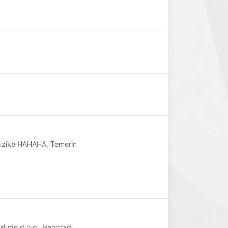
 muzike HAHAHA, Temerin
sluge d.o.o., Beograd