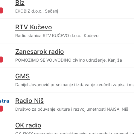
Biz
i
EKOBIZ d.o.o., Sečanj
RTV Kučevo
Radio stanica RTV KUČEVO d.o.o., Kučevo
Zanesarok radio
i
POMOŽIMO SE VOJVODINO civilno udruženje, Kanjiža
GMS
Danijel Jovanović pr snimanje i izdavanje zvučnih zapisa i
Radio Niš
stra
i
Društvo za očuvanje kulture i razvoj umetnosti NAISA, Niš
OK radio
OK SKAY preuzeće za rpojektovanje, proizvodnju, promet i u