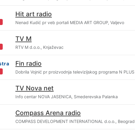
Hit art radio
i
Nenad Kudić pr veb portali MEDIA ART GROUP, Valjevo
TV M
i
RTV M d.o.o., Knjaževac
Fin radio
stra
i
Dobrila Vojnić pr proizvodnja televizijskog programa N P
TV Nova net
Info centar NOVA JASENICA, Smederevska Palanka
Compass Arena radio
COMPASS DEVELOPMENT INTERNATIONAL d.o.o., Beograd