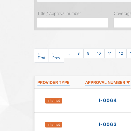
Title / Approval number
Coverag
«
‹
...
8
9
10
11
12
First
Prev
PROVIDER TYPE
APPROVAL NUMBER ▼
I-0064
Internet
I-0063
Internet