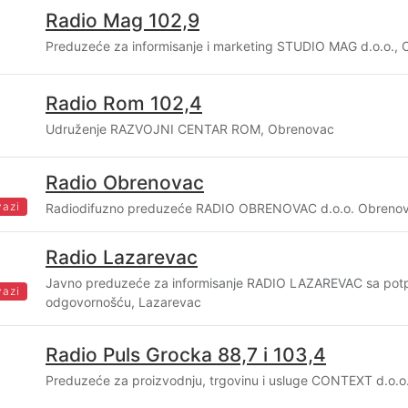
Radio Mag 102,9
Preduzeće za informisanje i marketing STUDIO MAG d.o.o.,
Radio Rom 102,4
Udruženje RAZVOJNI CENTAR ROM, Obrenovac
Radio Obrenovac
vazi
Radiodifuzno preduzeće RADIO OBRENOVAC d.o.o. Obreno
Radio Lazarevac
Javno preduzeće za informisanje RADIO LAZAREVAC sa po
vazi
odgovornošću, Lazarevac
Radio Puls Grocka 88,7 i 103,4
Preduzeće za proizvodnju, trgovinu i usluge CONTEXT d.o.o