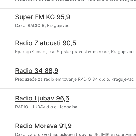
Super FM KG 95,9
D.o.o. RADIO 9, Kragujevac
Radio Zlatousti 90,5
Eparhija šumadijska, Srpske pravoslavne crkve, Kragujevac
Radio 34 88,9
Preduzeće za radio emitovanje RADIO 34 d.o.o. Kragujevac
Radio Ljubav 96,6
RADIO LJUBAV d.o.o. Jagodina
Radio Morava 91,9
D.o.o. za proizvodnju, usluge i trgovinu JELIMIK eksport-imp