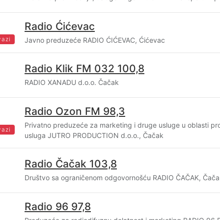
Radio Ćićevac
vazi
Javno preduzeće RADIO ĆIĆEVAC, Ćićevac
Radio Klik FM 032 100,8
RADIO XANADU d.o.o. Čačak
Radio Ozon FM 98,3
Privatno preduzeće za marketing i druge usluge u oblasti pr
vazi
usluga JUTRO PRODUCTION d.o.o., Čačak
Radio Čačak 103,8
Društvo sa ograničenom odgovornošću RADIO ČAČAK, Čača
Radio 96 97,8