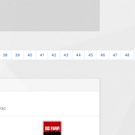
38
39
40
41
42
43
44
45
46
47
48
vac
d