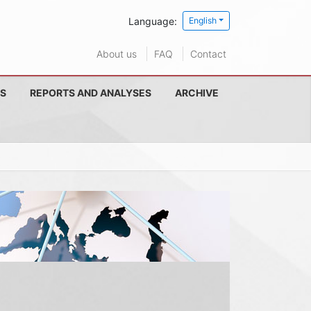
Language:
English
About us
FAQ
Contact
S
REPORTS AND ANALYSES
ARCHIVE