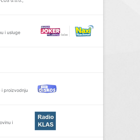
LUS d.o.o.,
u i usluge
i proizvodnju
ovinu i