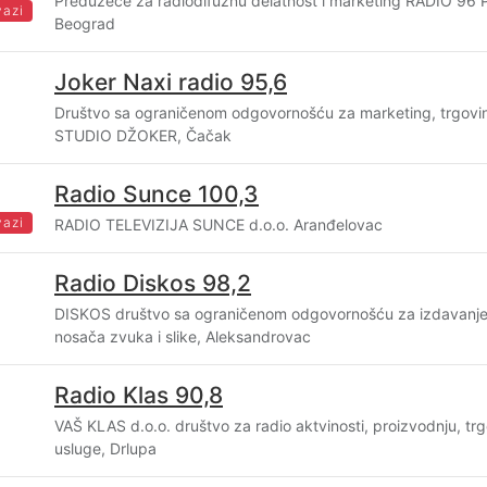
Preduzeće za radiodifuznu delatnost i marketing RADIO 96 P
vazi
Beograd
Joker Naxi radio 95,6
Društvo sa ograničenom odgovornošću za marketing, trgovin
STUDIO DŽOKER, Čačak
Radio Sunce 100,3
vazi
RADIO TELEVIZIJA SUNCE d.o.o. Aranđelovac
Radio Diskos 98,2
DISKOS društvo sa ograničenom odgovornošću za izdavanje 
nosača zvuka i slike, Aleksandrovac
Radio Klas 90,8
VAŠ KLAS d.o.o. društvo za radio aktvinosti, proizvodnju, trg
usluge, Drlupa