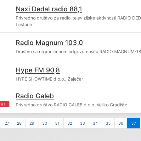
Naxi Dedal radio 88,1
Privredno društvo za radio-televizijske aktivnosti RADIO DED
Leštane
Radio Magnum 103,0
Društvo sa orgraničenom odgovornošću RADIO MAGNUM-18,
Hype FM 90,8
0
HYPE SHOWTIME d.o.o., Zaječar
Radio Galeb
vazi
Privredno društvo RADIO GALEB d.o.o. Veliko Gradište
27
28
29
30
31
32
33
34
35
36
37