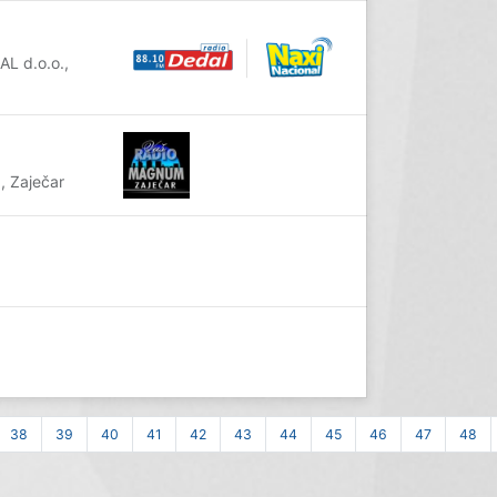
AL d.o.o.,
 Zaječar
38
39
40
41
42
43
44
45
46
47
48