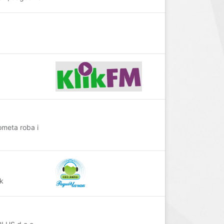
ometa roba i
k