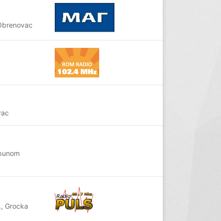
 Obrenovac
vac
tpunom
., Grocka