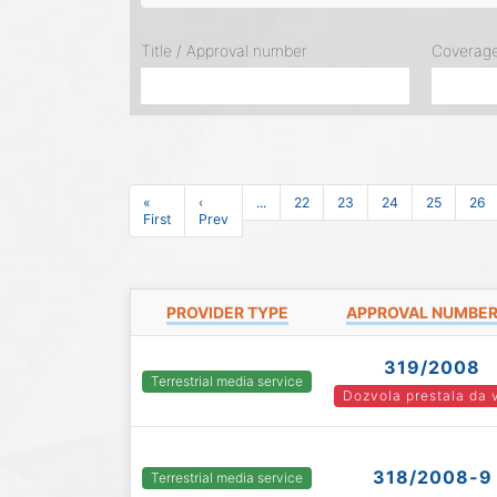
Title / Approval number
Coverag
«
‹
...
22
23
24
25
26
First
Prev
PROVIDER TYPE
APPROVAL NUMBE
319/2008
Terrestrial media service
Dozvola prestala da 
318/2008-9
Terrestrial media service