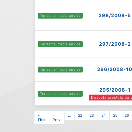
298/2008-5
Terrestrial media service
297/2008-2
Terrestrial media service
296/2008-1
Terrestrial media service
295/2008-1
Terrestrial media service
Dozvola prestala da 
«
‹
...
22
23
24
25
26
First
Prev