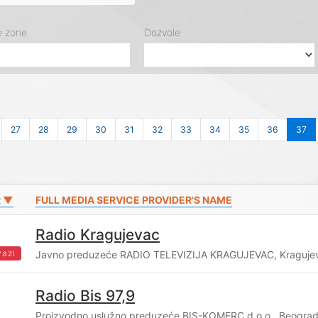
e zone
Dozvole
27
28
29
30
31
32
33
34
35
36
37
R ▼
FULL MEDIA SERVICE PROVIDER'S NAME
Radio Kragujevac
vazi
Javno preduzeće RADIO TELEVIZIJA KRAGUJEVAC, Kraguje
Radio Bis 97,9
Proizvodno uslužno preduzeće BIS-KOMERC d.o.o., Beogra