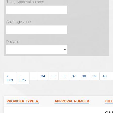
Title / Approval number
Coverage zone
Dozvole
«
‹
...
34
35
36
37
38
39
40
First
Prev
PROVIDER TYPE ▲
APPROVAL NUMBER
FULL