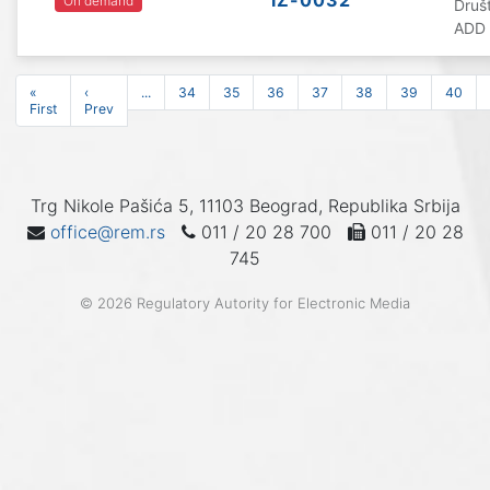
IZ-0032
On demand
Druš
ADD 
«
‹
...
34
35
36
37
38
39
40
First
Prev
Trg Nikole Pašića 5, 11103 Beograd, Republika Srbija
office@rem.rs
011 / 20 28 700
011 / 20 28
745
© 2026 Regulatory Autority for Electronic Media