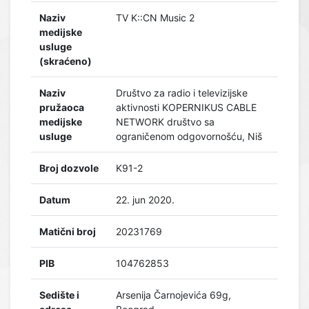
Naziv
TV K::CN Music 2
medijske
usluge
(skraćeno)
Naziv
Društvo za radio i televizijske
pružaoca
aktivnosti KOPERNIKUS CABLE
medijske
NETWORK društvo sa
usluge
ograničenom odgovornošću, Niš
Broj dozvole
K91-2
Datum
22. jun 2020.
Matični broj
20231769
PIB
104762853
Sedište i
Arsenija Čarnojevića 69g,