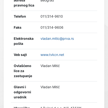
adresa
Beograd
pravnog lica
Telefon
011/314-9610
Faks
011/314-9606
Elektronska
vladan.mitic@prva.rs
pošta
Veb sajt
www.tvkcn.net
Ovlašćeno
Vladan Mitić
lice za
zastupanje
Glavni i
Vladan Mitić
odgovorni
urednik