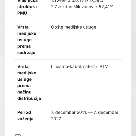
Vlasnička
1.Twinel d.o.o. Niš-47,59%
struktura
2.Zvezdan Milovanović-52,41%
PMU
Vrsta
Opšte medijske usluge
medijske
usluge
prema
sadržaju
Vrsta
Linearno-kabal, satelit i IPTV
medijske
usluge
prema
načinu
distribucije
Period
7. decembar 2011. — 7. decembar
važenja
2027.