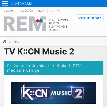
NAVIGACIJA
O NAMA
NAJČEŠĆA PITANJA
KONTAKT
Srpski (latinica)
Naslovna
TV K::CN Music 2
Pružalac kablovske, satelitske i IPTV
medijske usluge