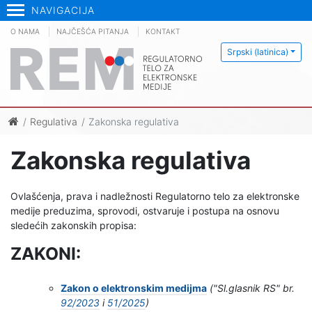
NAVIGACIJA
O NAMA
NAJČEŠĆA PITANJA
KONTAKT
Srpski (latinica)
Regulativa
Zakonska regulativa
Zakonska regulativa
Ovlašćenja, prava i nadležnosti Regulatorno telo za elektronske
medije preduzima, sprovodi, ostvaruje i postupa na osnovu
sledećih zakonskih propisa:
ZAKONI:
Zakon o elektronskim medijma
("Sl.glasnik RS" br.
92/2023
i
51/2025
)