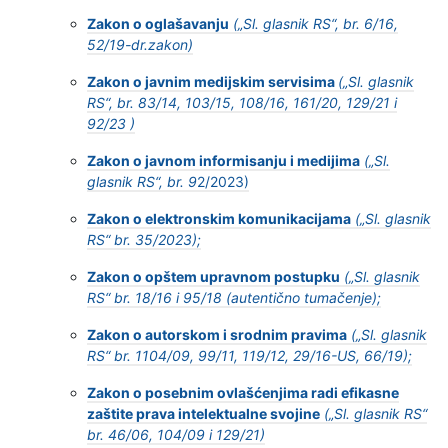
Zakon o oglašavanju
(
„
Sl. glasnik RS
“
, br. 6/
16,
52/19-dr.zakon)
Zakon o javnim medijskim servisima
(„Sl. glasnik
RS“, br. 83/14, 103/15, 108/16, 161/20, 129/21 i
92/23 )
Zakon o javnom informisanju i medijima
(
„
Sl.
glasnik RS“, br. 9
2/2023)
Zakon o elektronskim komunikacijama
(„Sl. glasnik
RS“ br. 35/2023);
Zakon o opštem upravnom postupku
(„Sl. glasnik
RS“ br. 18/16 i 95/18 (autentično tumačenje);
Zakon o autorskom i srodnim pravima
(„Sl. glasnik
RS“ br. 1
104/09, 99/11, 119/12, 29/16-US, 66/19
);
Zakon o posebnim ovlašćenjima radi efikasne
zaštite prava intelektualne svojine
(„Sl. glasnik RS“
br. 46/06, 104/09 i 129/21)