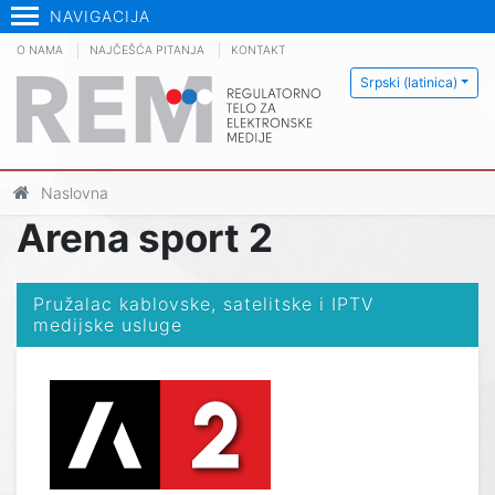
NAVIGACIJA
O NAMA
NAJČEŠĆA PITANJA
KONTAKT
Srpski (latinica)
Naslovna
Arena sport 2
Pružalac kablovske, satelitske i IPTV
medijske usluge