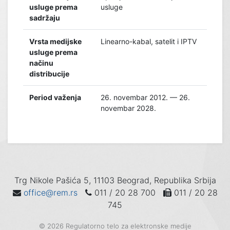
usluge prema
usluge
sadržaju
Vrsta medijske
Linearno-kabal, satelit i IPTV
usluge prema
načinu
distribucije
Period važenja
26. novembar 2012. — 26.
novembar 2028.
Trg Nikole Pašića 5, 11103 Beograd, Republika Srbija
office@rem.rs
011 / 20 28 700
011 / 20 28
745
© 2026 Regulatorno telo za elektronske medije