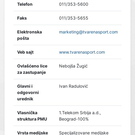
Telefon
011/353-5600
Faks
011/353-5655
Elektronska
marketing@tvarenasport.com
pošta
Veb sajt
www.tvarenasport.com
Ovlašćeno lice
Nebojša Žugić
za zastupanje
Glavni i
Ivan Radulović
odgovorni
urednik
Vlasnička
1.Telekom Srbija a.d.,
struktura PMU
Beograd-100%
Vrsta medijske
Specijalizovane medijske