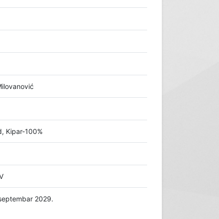
ilovanović
td, Kipar-100%
TV
 septembar 2029.