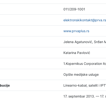
011/209-1001
elektronskikontakt@prva.rs
www.prvaplus.rs
Jelena Agatunović, Srđan M
Katarina Pavlović
1.Kopernikus Corporation l
Opšte medijske usluge
bucije
Linearno-kabal, satelit i IP
17. septembar 2013. — 17.