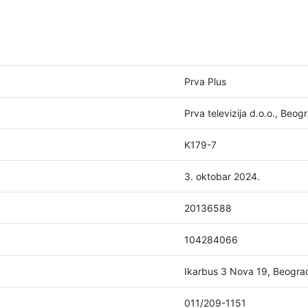
Prva Plus
Prva televizija d.o.o., Beog
K179-7
3. oktobar 2024.
20136588
104284066
Ikarbus 3 Nova 19, Beogr
011/209-1151