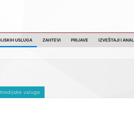
IJSKIH USLUGA
ZAHTEVI
PRIJAVE
IZVEŠTAJI I ANAL
 medijske usluge