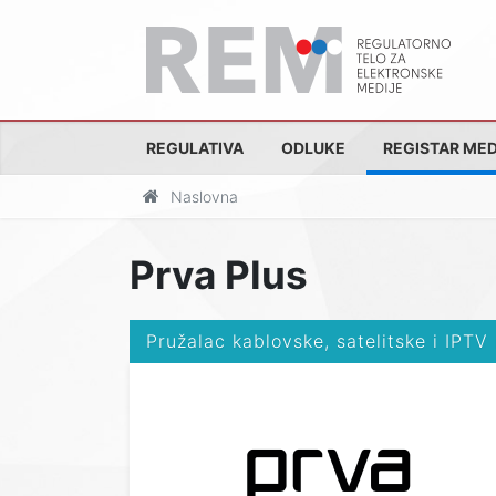
REGULATIVA
ODLUKE
REGISTAR MED
Naslovna
Prva Plus
Pružalac kablovske, satelitske i IPTV