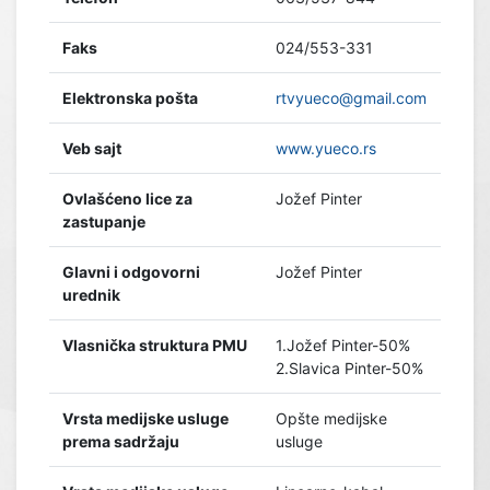
Faks
024/553-331
Elektronska pošta
rtvyueco@gmail.com
Veb sajt
www.yueco.rs
Ovlašćeno lice za
Jožef Pinter
zastupanje
Glavni i odgovorni
Jožef Pinter
urednik
Vlasnička struktura PMU
1.Jožef Pinter-50%
2.Slavica Pinter-50%
Vrsta medijske usluge
Opšte medijske
prema sadržaju
usluge