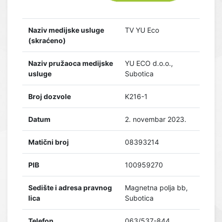
Naziv medijske usluge
TV YU Eco
(skraćeno)
Naziv pružaoca medijske
YU ECO d.o.o.,
usluge
Subotica
Broj dozvole
K216-1
Datum
2. novembar 2023.
Matični broj
08393214
PIB
100959270
Sedište i adresa pravnog
Magnetna polja bb,
lica
Subotica
Telefon
063/537-844