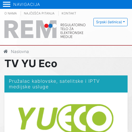
NAVIGACIJA
O NAMA
NAJČEŠĆA PITANJA
KONTAKT
Srpski (latinica)
Naslovna
TV YU Eco
Pružalac kablovske, satelitske i IPTV
medijske usluge