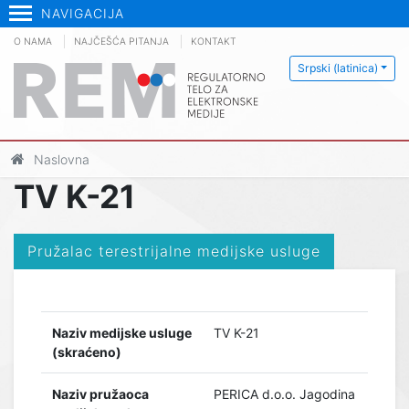
NAVIGACIJA
O NAMA
NAJČEŠĆA PITANJA
KONTAKT
Srpski (latinica)
Naslovna
TV K-21
Pružalac terestrijalne medijske usluge
Naziv medijske usluge
TV K-21
(skraćeno)
Naziv pružaoca
PERICA d.o.o. Jagodina