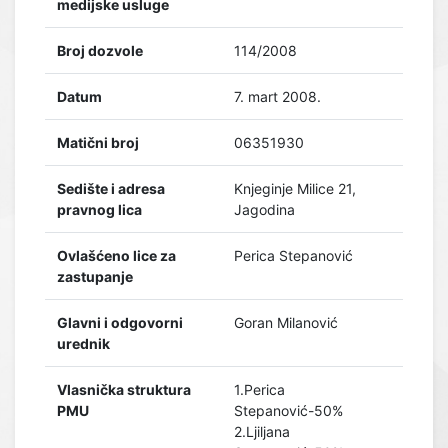
medijske usluge
Broj dozvole
114/2008
Datum
7. mart 2008.
Matični broj
06351930
Sedište i adresa
Knjeginje Milice 21,
pravnog lica
Jagodina
Ovlašćeno lice za
Perica Stepanović
zastupanje
Glavni i odgovorni
Goran Milanović
urednik
Vlasnička struktura
1.Perica
PMU
Stepanović-50%
2.Ljiljana