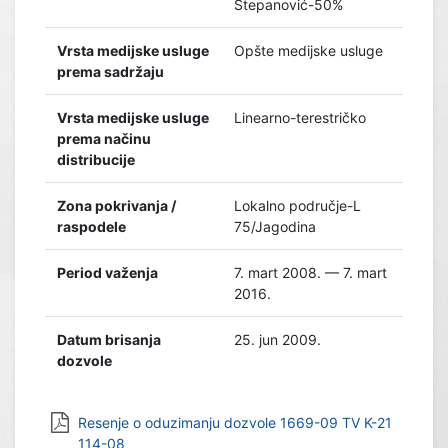
Stepanović-50%
Vrsta medijske usluge
Opšte medijske usluge
prema sadržaju
Vrsta medijske usluge
Linearno-terestričko
prema načinu
distribucije
Zona pokrivanja /
Lokalno područje-L
raspodele
75/Jagodina
Period važenja
7. mart 2008. — 7. mart
2016.
Datum brisanja
25. jun 2009.
dozvole
Resenje o oduzimanju dozvole 1669-09 TV K-21
114-08