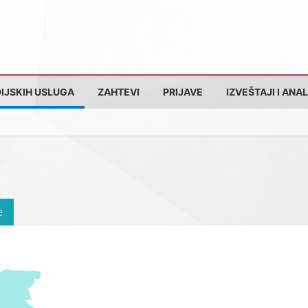
IJSKIH USLUGA
ZAHTEVI
PRIJAVE
IZVEŠTAJI I ANAL
e