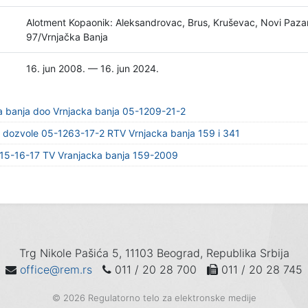
Alotment Kopaonik: Aleksandrovac, Brus, Kruševac, Novi Pazar
97/Vrnjačka Banja
16. jun 2008. — 16. jun 2024.
a banja doo Vrnjacka banja 05-1209-21-2
u dozvole 05-1263-17-2 RTV Vrnjacka banja 159 i 341
15-16-17 TV Vranjacka banja 159-2009
Trg Nikole Pašića 5, 11103 Beograd, Republika Srbija
office@rem.rs
011 / 20 28 700
011 / 20 28 745
© 2026 Regulatorno telo za elektronske medije