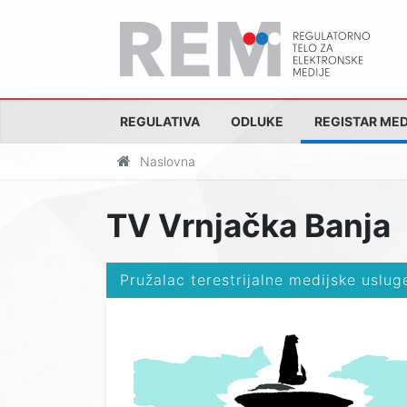
REGULATIVA
ODLUKE
REGISTAR MED
Naslovna
TV Vrnjačka Banja
Pružalac terestrijalne medijske uslug