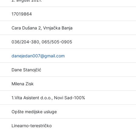
17019864
Cara Dušana 2, Vrnjačka Banja
036/204-380, 065/505-0905
danejedan007@gmail.com
Dane Stanojčić
Milena Zisk
1.Vita Asistent d.o.o., Novi Sad-100%
Opšte medijske usluge
Linearno-terestričko