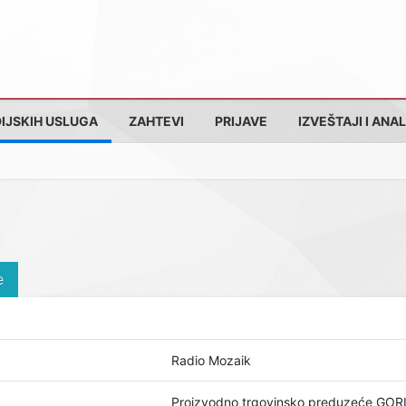
IJSKIH USLUGA
ZAHTEVI
PRIJAVE
IZVEŠTAJI I ANAL
e
Radio Mozaik
Proizvodno trgovinsko preduzeće GORL