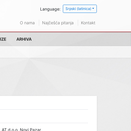
Language:
Srpski (latinica)
O nama
Najčešća pitanja
Kontakt
IZE
ARHIVA
AT d.o.o. Novi Pazar