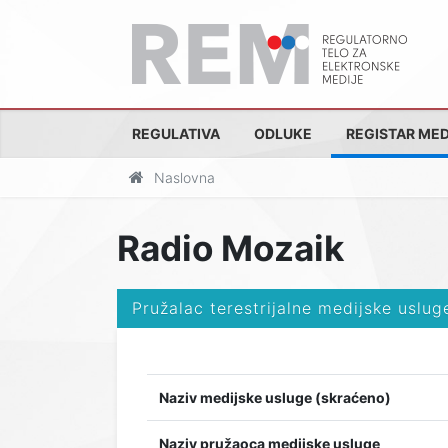
REGULATIVA
ODLUKE
REGISTAR MED
Naslovna
Radio Mozaik
Pružalac terestrijalne medijske uslug
Naziv medijske usluge (skraćeno)
Naziv pružaoca medijske usluge