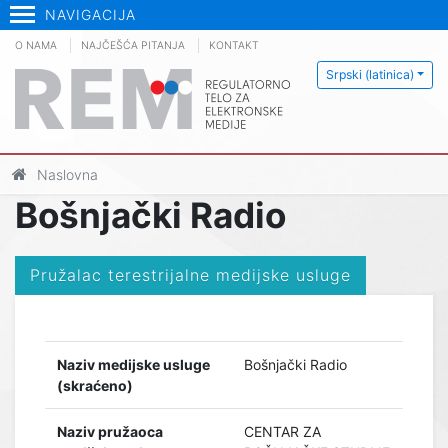
NAVIGACIJA
O NAMA
NAJČEŠĆA PITANJA
KONTAKT
Srpski (latinica)
Naslovna
Bošnjački Radio
Pružalac terestrijalne medijske usluge
Naziv medijske usluge
Bošnjački Radio
(skraćeno)
Naziv pružaoca
CENTAR ZA