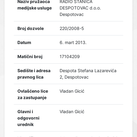
Naziv pružaoca
RADIO STANICA
medijske usluge
DESPOTOVAC d.o.o.
Despotovac
Broj dozvole
220/2008-5
Datum
6. mart 2013.
Matični broj
17104209
Sedište i adresa
Despota Stefana Lazarevića
pravnog lica
2, Despotovac
Ovlašćeno lice
Vladan Gicić
za zastupanje
Glavni i
Vladan Gicić
odgovorni
urednik