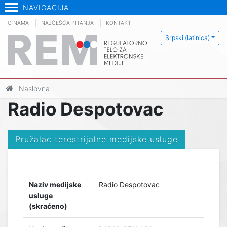
NAVIGACIJA
O NAMA
NAJČEŠĆA PITANJA
KONTAKT
Srpski (latinica)
Naslovna
Radio Despotovac
Pružalac terestrijalne medijske usluge
Naziv medijske
Radio Despotovac
usluge
(skraćeno)