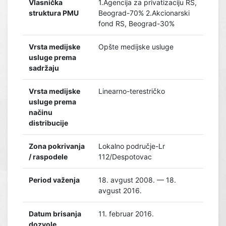
Vlasnička
1.Agencija za privatizaciju RS,
struktura PMU
Beograd-70% 2.Akcionarski
fond RS, Beograd-30%
Vrsta medijske
Opšte medijske usluge
usluge prema
sadržaju
Vrsta medijske
Linearno-terestričko
usluge prema
načinu
distribucije
Zona pokrivanja
Lokalno područje-Lr
/ raspodele
112/Despotovac
Period važenja
18. avgust 2008. — 18.
avgust 2016.
Datum brisanja
11. februar 2016.
dozvole