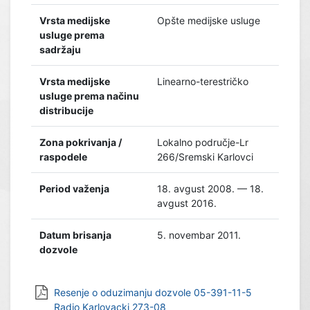
Vrsta medijske
Opšte medijske usluge
usluge prema
sadržaju
Vrsta medijske
Linearno-terestričko
usluge prema načinu
distribucije
Zona pokrivanja /
Lokalno područje-Lr
raspodele
266/Sremski Karlovci
Period važenja
18. avgust 2008. — 18.
avgust 2016.
Datum brisanja
5. novembar 2011.
dozvole
Resenje o oduzimanju dozvole 05-391-11-5
Radio Karlovacki 273-08