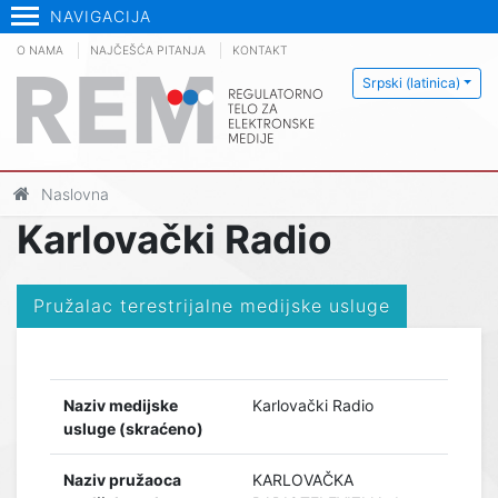
NAVIGACIJA
O NAMA
NAJČEŠĆA PITANJA
KONTAKT
Srpski (latinica)
Naslovna
Karlovački Radio
Pružalac terestrijalne medijske usluge
Naziv medijske
Karlovački Radio
usluge (skraćeno)
Naziv pružaoca
KARLOVAČKA