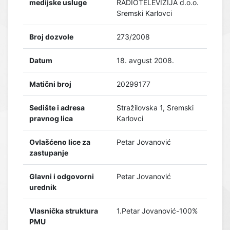
medijske usluge
RADIOTELEVIZIJA d.o.o.
Sremski Karlovci
Broj dozvole
273/2008
Datum
18. avgust 2008.
Matični broj
20299177
Sedište i adresa
Stražilovska 1, Sremski
pravnog lica
Karlovci
Ovlašćeno lice za
Petar Jovanović
zastupanje
Glavni i odgovorni
Petar Jovanović
urednik
Vlasnička struktura
1.Petar Jovanović-100%
PMU